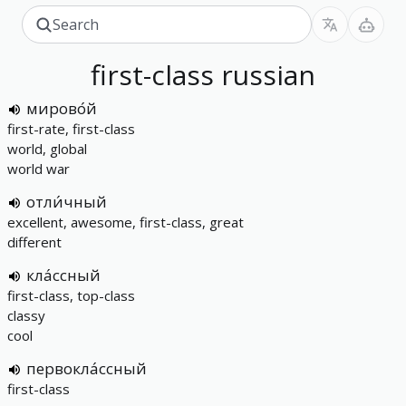
first-class
russian
мирово́й
first-rate, first-class
world, global
world war
отли́чный
excellent, awesome, first-class, great
different
кла́ссный
first-class, top-class
classy
cool
первокла́ссный
first-class