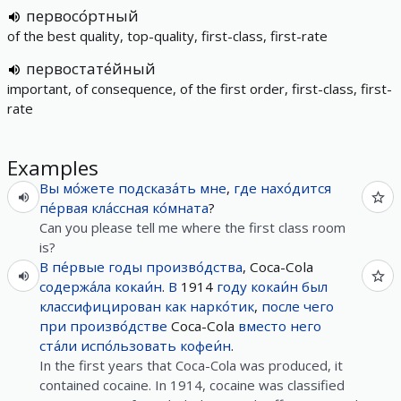
первосо́ртный
of the best quality, top-quality, first-class, first-rate
первостате́йный
important, of consequence, of the first order, first-class, first-
rate
Examples
Вы
мо́жете
подсказа́ть
мне
,
где
нахо́дится
пе́рвая
кла́ссная
ко́мната
?
Can you please tell me where the first class room
is?
В
пе́рвые
годы
произво́дства
, Coca-Cola
содержа́ла
кокаи́н
.
В
1914
году
кокаи́н
был
классифицирован
как
нарко́тик
,
после
чего
при
произво́дстве
Coca-Cola
вместо
него
ста́ли
испо́льзовать
кофеи́н
.
In the first years that Coca-Cola was produced, it
contained cocaine. In 1914, cocaine was classified