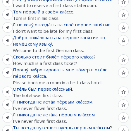
I want to reserve a first-class stateroom.
Том
пе́рвый
в
своём
кла́ссе
.
Tom is first in his class.
Я
не
хочу́
опозда́ть
на
своё
первое
заня́тие
.
I don't want to be late for my first class.
Добро пожа́ловать
на
первое
заня́тие
по
неме́цкому
языку́
.
Welcome to the first German class.
Сколько
стоит
биле́т
пе́рвого
кла́сса
?
How much is a first class ticket?
Прошу́
забронировать
мне
но́мер
в
оте́ле
пе́рвого
кла́сса
.
Please book me a room in a first-class hotel.
Оте́ль
был
первокла́ссный
.
The hotel was first class.
Я
никогда
не
лета́л
пе́рвым
кла́ссом
.
I've never flown first class.
Я
никогда
не
лета́ла
пе́рвым
кла́ссом
.
I've never flown first class.
Ты
всегда
путеше́ствуешь
пе́рвым
кла́ссом
?