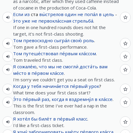
as a narcotic, after which they used caffeine instead
of cocaine in the production of Coca-Cola.
Если
из
ста
вы́стрелов
один
не
попа́л
в
цель
-
э́то
уже
не
первокла́ссная
стрельба́
.
If one in one hundred rounds does not hit the
target, it's not first-class shooting.
Том
превосходно
сыгра́л
свою́
роль
.
Tom gave a first-class performance.
Том
путеше́ствовал
пе́рвым
кла́ссом
.
Tom traveled first class.
Я
сожале́ю
,
что
мы
не
смогли́
доста́ть
вам
ме́сто
в
пе́рвом
кла́ссе
.
I'm sorry we couldn't get you a seat on first class.
Когда
у
тебя
начина́ется
пе́рвый
урок
?
What time does your first class start?
Э́то
пе́рвый
раз
,
когда
я
вздремну́л
в
кла́ссе
.
This is the first time I've ever had a nap in the
classroom.
Я
хоте́л
бы
биле́т
в
пе́рвый
класс
.
I'd like a first-class ticket.
Я
хочу́
забронировать
каю́ту
пе́рвого
кла́сса
.