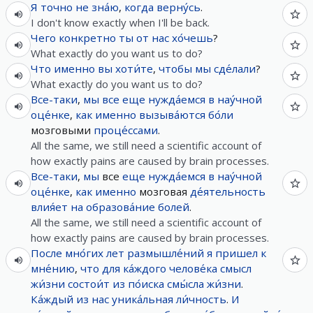
Я
точно
не
зна́ю
,
когда
верну́сь
.
I don't know exactly when I'll be back.
Чего
конкретно
ты
от
нас
хо́чешь
?
What exactly do you want us to do?
Что
именно
вы
хоти́те
,
чтобы
мы
сде́лали
?
What exactly do you want us to do?
Все-таки
,
мы
все
еще
нужда́емся
в
нау́чной
оце́нке
,
как
именно
вызыва́ются
бо́ли
мозговыми
проце́ссами
.
All the same, we still need a scientific account of
how exactly pains are caused by brain processes.
Все-таки
,
мы
все
еще
нужда́емся
в
нау́чной
оце́нке
,
как
именно
мозговая
де́ятельность
влия́ет
на
образова́ние
болей
.
All the same, we still need a scientific account of
how exactly pains are caused by brain processes.
После
мно́гих
лет
размышле́ний
я
пришел
к
мне́нию
,
что
для
ка́ждого
челове́ка
смысл
жи́зни
состои́т
из
по́иска
смы́сла
жи́зни
.
Ка́ждый
из
нас
уника́льная
ли́чность
.
И