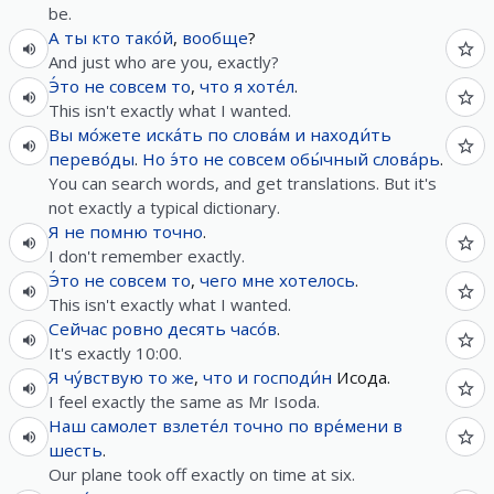
be.
А
ты
кто
тако́й
,
вообще
?
And just who are you, exactly?
Э́то
не
совсем
то
,
что
я
хоте́л
.
This isn't exactly what I wanted.
Вы
мо́жете
иска́ть
по
слова́м
и
находи́ть
перево́ды
.
Но
э́то
не
совсем
обы́чный
слова́рь
.
You can search words, and get translations. But it's
not exactly a typical dictionary.
Я
не
помню
точно
.
I don't remember exactly.
Э́то
не
совсем
то
,
чего
мне
хотелось
.
This isn't exactly what I wanted.
Сейчас
ровно
десять
часо́в
.
It's exactly 10:00.
Я
чу́вствую
то
же
,
что
и
господи́н
Исода.
I feel exactly the same as Mr Isoda.
Наш
самолет
взлете́л
точно
по
вре́мени
в
шесть
.
Our plane took off exactly on time at six.