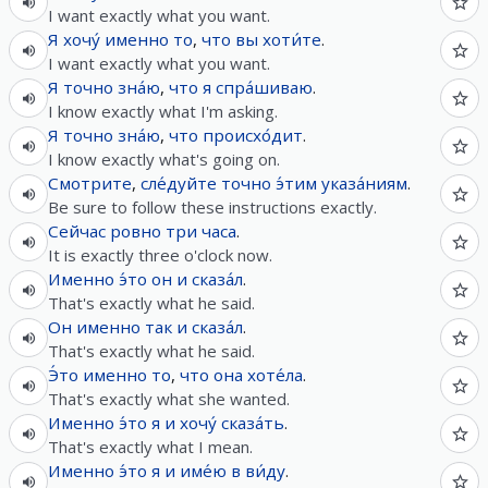
I want exactly what you want.
Я
хочу́
именно
то
,
что
вы
хоти́те
.
I want exactly what you want.
Я
точно
зна́ю
,
что
я
спра́шиваю
.
I know exactly what I'm asking.
Я
точно
зна́ю
,
что
происхо́дит
.
I know exactly what's going on.
Смотрите
,
сле́дуйте
точно
э́тим
указа́ниям
.
Be sure to follow these instructions exactly.
Сейчас
ровно
три
часа
.
It is exactly three o'clock now.
Именно
э́то
он
и
сказа́л
.
That's exactly what he said.
Он
именно
так
и
сказа́л
.
That's exactly what he said.
Э́то
именно
то
,
что
она
хоте́ла
.
That's exactly what she wanted.
Именно
э́то
я
и
хочу́
сказа́ть
.
That's exactly what I mean.
Именно
э́то
я
и
име́ю
в
ви́ду
.