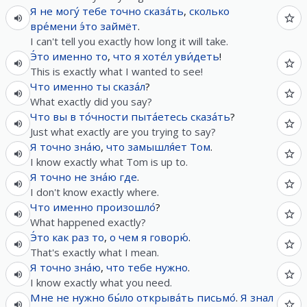
Я
не
могу́
тебе
точно
сказа́ть
,
сколько
вре́мени
э́то
займёт
.
I can't tell you exactly how long it will take.
Э́то
именно
то
,
что
я
хоте́л
уви́деть
!
This is exactly what I wanted to see!
Что
именно
ты
сказа́л
?
What exactly did you say?
Что
вы
в
то́чности
пыта́етесь
сказа́ть
?
Just what exactly are you trying to say?
Я
точно
зна́ю
,
что
замышля́ет
Том
.
I know exactly what Tom is up to.
Я
точно
не
зна́ю
где
.
I don't know exactly where.
Что
именно
произошло́
?
What happened exactly?
Э́то
как
раз
то
,
о
чем
я
говорю́
.
That's exactly what I mean.
Я
точно
зна́ю
,
что
тебе
нужно
.
I know exactly what you need.
Мне
не
нужно
бы́ло
открыва́ть
письмо́
.
Я
знал