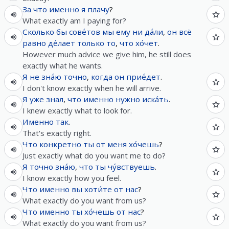
За
что
именно
я
плачу
?
What exactly am I paying for?
Сколько
бы
сове́тов
мы
ему
ни
да́ли
,
он
всё
равно
де́лает
только
то
,
что
хо́чет
.
However much advice we give him, he still does
exactly what he wants.
Я
не
зна́ю
точно
,
когда
он
прие́дет
.
I don't know exactly when he will arrive.
Я
уже
знал
,
что
именно
нужно
иска́ть
.
I knew exactly what to look for.
Именно
так
.
That's exactly right.
Что
конкретно
ты
от
меня
хо́чешь
?
Just exactly what do you want me to do?
Я
точно
зна́ю
,
что
ты
чу́вствуешь
.
I know exactly how you feel.
Что
именно
вы
хоти́те
от
нас
?
What exactly do you want from us?
Что
именно
ты
хо́чешь
от
нас
?
What exactly do you want from us?