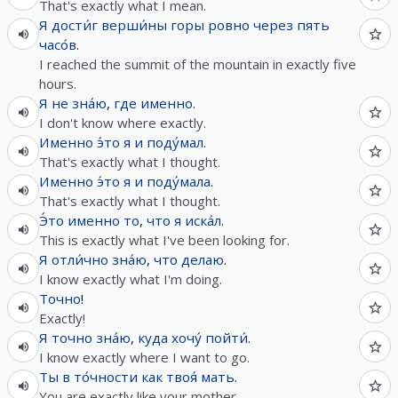
That's exactly what I mean.
Я
дости́г
верши́ны
горы
ровно
через
пять
часо́в
.
I reached the summit of the mountain in exactly five
hours.
Я
не
зна́ю
,
где
именно
.
I don't know where exactly.
Именно
э́то
я
и
поду́мал
.
That's exactly what I thought.
Именно
э́то
я
и
поду́мала
.
That's exactly what I thought.
Э́то
именно
то
,
что
я
иска́л
.
This is exactly what I've been looking for.
Я
отли́чно
зна́ю
,
что
делаю
.
I know exactly what I'm doing.
Точно
!
Exactly!
Я
точно
зна́ю
,
куда
хочу́
пойти́
.
I know exactly where I want to go.
Ты
в
то́чности
как
твоя́
мать
.
You are exactly like your mother.