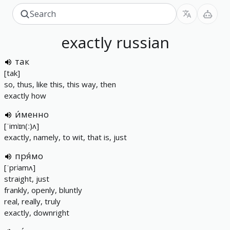
exactly
russian
так
[tak]
so, thus, like this, this way, then
exactly how
и́менно
[ˈimʲɪn(ː)ʌ]
exactly, namely, to wit, that is, just
пря́мо
[ˈprʲamʌ]
straight, just
frankly, openly, bluntly
real, really, truly
exactly, downright