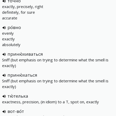
то́чно
exactly, precisely, right
definitely, for sure
accurate
ро́вно
evenly
exactly
absolutely
приню́хиваться
Sniff (but emphasis on trying to determine what the smell is
exactly)
приню́хаться
Sniff (but emphasis on trying to determine what the smell is
exactly)
тю́телька
exactness, precision, (in idiom) to a T, spot on, exactly
вот-во́т