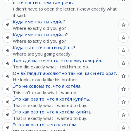
в
то́чности
о чём
там
речь
.
I didn't have to open the letter. I knew exactly what
it said.
Куда
именно
ты
ходи́л
?
Where exactly did you go?
Куда
именно
ты
ходи́ла
?
Where exactly did you go?
Куда
ты
в
то́чности
идёшь
?
Where are you going exactly?
Том
сде́лал
точно
то
,
что
я
ему
говори́л
.
Tom did exactly what I told him to do.
Он
вы́глядит
абсолютно
так же
,
как
и
его
брат
.
He looks exactly like his brother.
Э́то
не
совсем
то
,
что
я
хоте́ла
.
This isn't exactly what I wanted.
Э́то
как
раз
то
,
что
я
хоте́л
купи́ть
.
That is exactly what I wanted to buy.
Э́то
как
раз
то
,
что
я
хоте́ла
купи́ть
.
That is exactly what I wanted to buy.
Э́то
как
раз
то
,
чего
я
хоте́ла
.