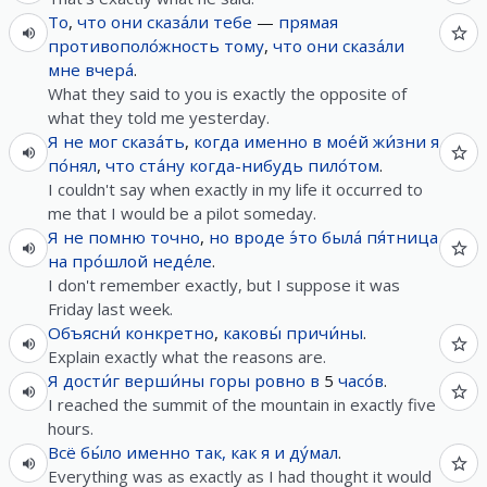
То
,
что
они
сказа́ли
тебе
—
прямая
противополо́жность
тому
,
что
они
сказа́ли
мне
вчера́
.
What they said to you is exactly the opposite of
what they told me yesterday.
Я
не
мог
сказа́ть
,
когда
именно
в
мое́й
жи́зни
я
по́нял
,
что
ста́ну
когда-нибудь
пило́том
.
I couldn't say when exactly in my life it occurred to
me that I would be a pilot someday.
Я
не
помню
точно
,
но
вроде
э́то
была́
пя́тница
на
про́шлой
неде́ле
.
I don't remember exactly, but I suppose it was
Friday last week.
Объясни́
конкретно
,
каковы́
причи́ны
.
Explain exactly what the reasons are.
Я
дости́г
верши́ны
горы
ровно
в
5
часо́в
.
I reached the summit of the mountain in exactly five
hours.
Всё
бы́ло
именно
так, как
я
и
ду́мал
.
Everything was as exactly as I had thought it would