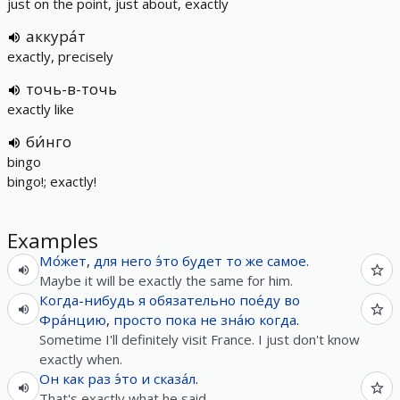
just on the point, just about, exactly
аккура́т
exactly, precisely
точь-в-точь
exactly like
би́нго
bingo
bingo!; exactly!
Examples
Мо́жет
,
для
него
э́то
будет
то же самое
.
Maybe it will be exactly the same for him.
Когда-нибудь
я
обязательно
пое́ду
во
Фра́нцию
,
просто
пока
не
зна́ю
когда
.
Sometime I'll definitely visit France. I just don't know
exactly when.
Он
как
раз
э́то
и
сказа́л
.
That's exactly what he said.