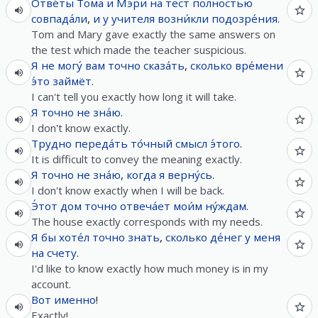
Отве́ты
Тома
и
Мэри
на
тест
полностью
совпада́ли
,
и
у
учителя
возни́кли
подозре́ния
.
Tom and Mary gave exactly the same answers on
the test which made the teacher suspicious.
Я
не
могу́
вам
точно
сказа́ть
,
сколько
вре́мени
э́то
займёт
.
I can't tell you exactly how long it will take.
Я
точно
не
зна́ю
.
I don't know exactly.
Трудно
переда́ть
то́чный
смысл
э́того
.
It is difficult to convey the meaning exactly.
Я
точно
не
зна́ю
,
когда
я
верну́сь
.
I don't know exactly when I will be back.
Э́тот
дом
точно
отвеча́ет
мои́м
ну́ждам
.
The house exactly corresponds with my needs.
Я
бы
хоте́л
точно
знать
,
сколько
де́нег
у
меня
на
счету
.
I'd like to know exactly how much money is in my
account.
Вот
именно
!
Exactly!