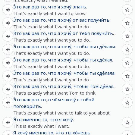
It's exactly what I wanted.
Э́то
как
раз
то
,
что
я
хочу́
знать
.
That's exactly what I want to know.
Э́то
как
раз
то
,
что
я
хочу́
от
вас
получи́ть
.
That's exactly what I want you to do.
Э́то
как
раз
то
,
что
я
хочу́
от
тебя
получи́ть
.
That's exactly what I want you to do.
Э́то
как
раз
то
,
что
я
хочу́
,
чтобы
вы
сде́лали
.
That's exactly what I want you to do.
Э́то
как
раз
то
,
что
я
хочу́
,
чтобы
ты
сде́лал
.
That's exactly what I want you to do.
Э́то
как
раз
то
,
что
я
хочу́
,
чтобы
ты
сде́лала
.
That's exactly what I want you to do.
Э́то
как
раз
то
,
что
я
хочу́
,
чтобы
Том
ду́мал
.
That's exactly what I want Tom to think.
Э́то
как
раз
то
,
о чём
я
хочу́
с
тобой
поговори́ть
.
That's exactly what I want to talk to you about.
Э́то
именно
то
,
что
я
хочу́
.
This is exactly what I want.
Я
хочу́
именно
то
,
что
ты
хо́чешь
.