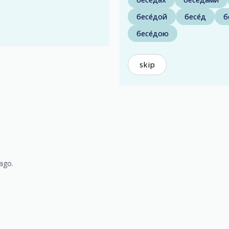
бесе́дой
бесе́д
б
бесе́дою
skip
ago.
)