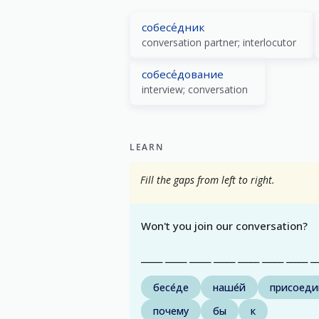
собесе́дник
conversation partner; interlocutor
собесе́дование
interview; conversation
LEARN
Fill the gaps from left to right.
Won't you join our conversation?
_____ _____ _____ _____ _____ _____ _____ _
бесе́де
наше́й
присоеди
почему
бы
к