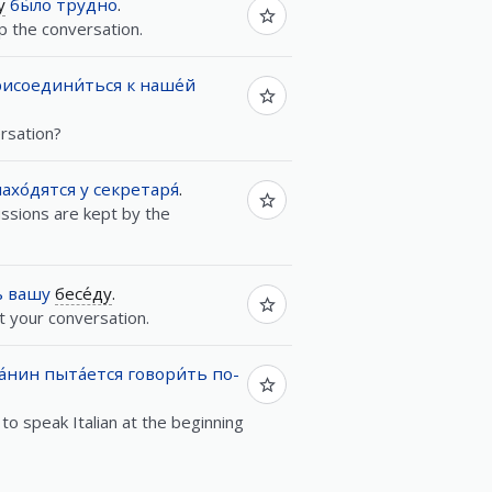
у
бы́ло
трудно
.
up the conversation.
исоедини́ться
к
наше́й
rsation?
ахо́дятся
у
секретаря́
.
ussions are kept by the
ь
вашу
бесе́ду
.
pt your conversation.
а́нин
пыта́ется
говори́ть
по-
to speak Italian at the beginning