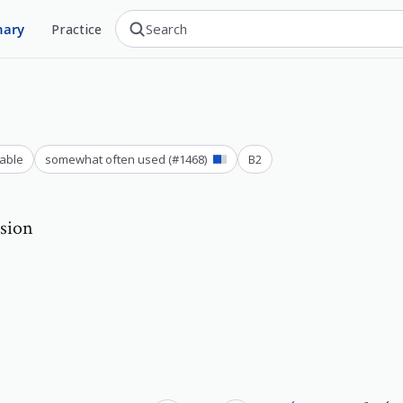
nary
Practice
able
somewhat often used
(#
1468
)
B2
ssion