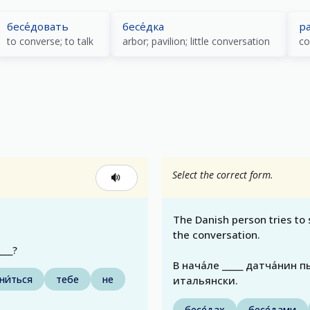
бесе́довать
бесе́дка
ра
to converse; to talk
arbor; pavilion; little conversation
co
Select the correct form.
The Danish person tries to 
the conversation.
____?
В нача́ле _____ датча́нин п
ни́ться
тебе
не
итальянски.
бесе́дах
бесе́дами