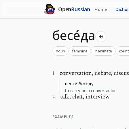
Open
Russian
Home
Dictio
бесе́да
noun
feminine
inanimate
count
conversation
,
debate, discu
1
.
вести́ бесе́ду
to carry on a conversation
talk
,
chat, interview
2
.
EXAMPLES