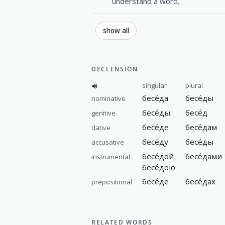
understand a word.
show all
DECLENSION
singular
plural
бесе́да
бесе́ды
nominative
бесе́ды
бесе́д
genitive
бесе́де
бесе́дам
dative
бесе́ду
бесе́ды
accusative
бесе́дой
бесе́дами
instrumental
бесе́дою
бесе́де
бесе́дах
prepositional
RELATED WORDS