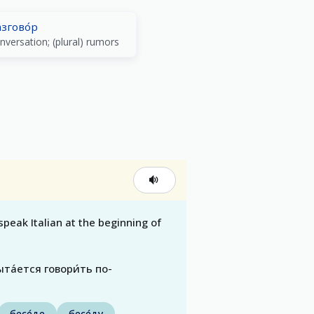
згово́р
nversation; (plural) rumors
speak Italian at the beginning of
ыта́ется говори́ть по-
бесе́де
бесе́ду