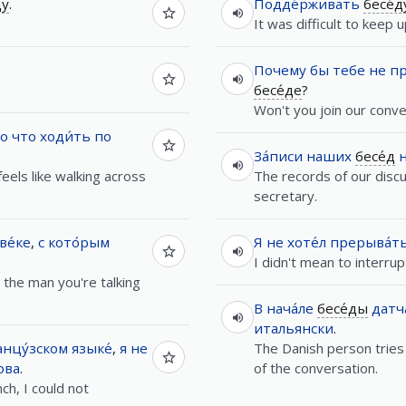
ду
.
Подде́рживать
бесе́д
It was difficult to keep 
Почему
бы
тебе
не
пр
бесе́де
?
Won't you join our conve
но
что
ходи́ть
по
За́писи
наших
бесе́д
н
eels like walking across
The records of our disc
secretary.
ве́ке
,
с
кото́рым
Я
не
хоте́л
прерыва́т
I didn't mean to interru
 the man you're talking
В
нача́ле
бесе́ды
датч
итальянски
.
нцу́зском
языке́
,
я
не
The Danish person tries 
ова
.
of the conversation.
ch, I could not