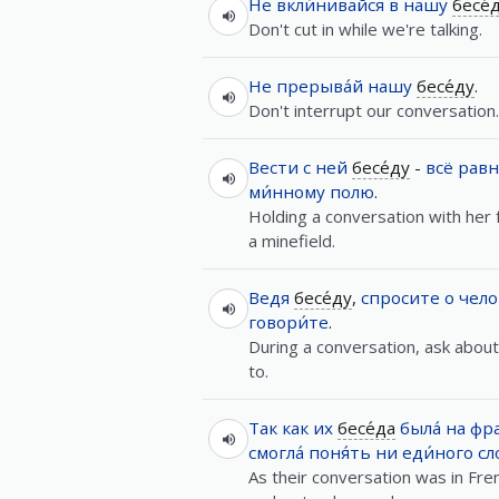
Не
вкли́нивайся
в
нашу
бесе́
Don't cut in while we're talking.
Не
прерыва́й
нашу
бесе́ду
.
Don't interrupt our conversation.
Вести
с
ней
бесе́ду
-
всё рав
ми́нному
полю
.
Holding a conversation with her f
a minefield.
Ведя
бесе́ду
,
спросите
о
чело
говори́те
.
During a conversation, ask about
to.
Так как
их
бесе́да
была́
на
фра
смогла́
поня́ть
ни
еди́ного
сл
As their conversation was in Fren