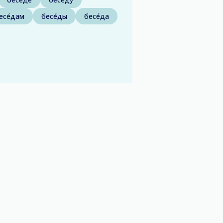
есе́дам
бесе́ды
бесе́да