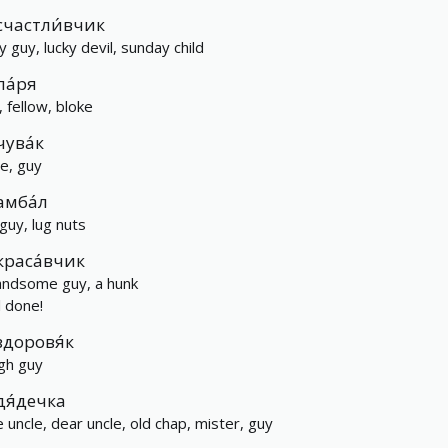
счастли́вчик
y guy, lucky devil, sunday child
па́ря
, fellow, bloke
чува́к
e, guy
амба́л
 guy, lug nuts
краса́вчик
andsome guy, a hunk
l done!
здоровя́к
gh guy
дя́дечка
le uncle, dear uncle, old chap, mister, guy