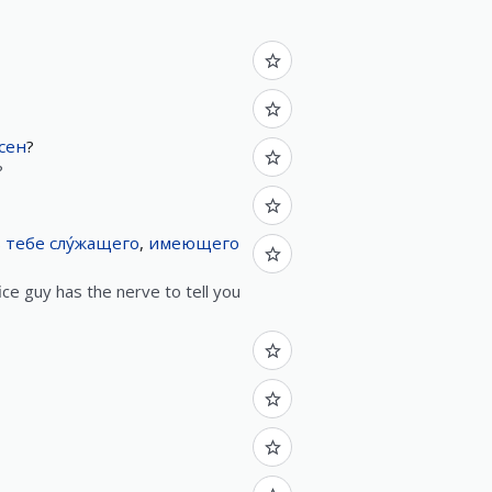
́сен
?
?
ь
тебе
слу́жащего
,
имеющего
ice guy has the nerve to tell you