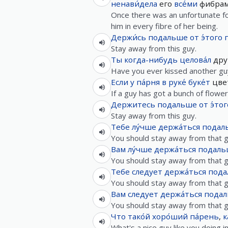
ненави́дела
его
все́ми
фибрам
Once there was an unfortunate fo
him in every fibre of her being.
Держи́сь
подальше
от
э́того
Stay away from this guy.
Ты
когда-нибудь
целова́л
дру
Have you ever kissed another gu
Если
у
па́рня
в
руке́
буке́т
цвет
If a guy has got a bunch of flower
Держитесь
подальше
от
э́тог
Stay away from this guy.
Тебе
лу́чше
держа́ться
подал
You should stay away from that g
Вам
лу́чше
держа́ться
подаль
You should stay away from that g
Тебе
следует
держа́ться
пода
You should stay away from that g
Вам
следует
держа́ться
пода
You should stay away from that g
Что
тако́й
хоро́ший
па́рень
,
к
What's a nice guy like you doing in 