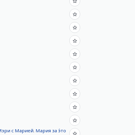
Мэри
с
Марией
.
Мария
за
э́то