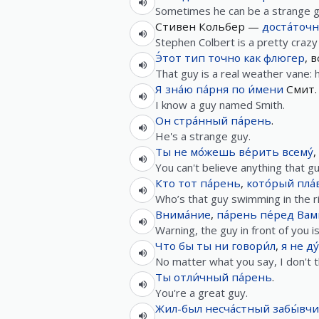
Sometimes he can be a strange g
Стивен Кольбер —
доста́точ
Stephen Colbert is a pretty crazy
Э́тот
тип
точно
как
флюгер
, 
That guy is a real weather vane: 
Я
зна́ю
па́рня
по
и́мени
Смит.
I know a guy named Smith.
Он
стра́нный
па́рень
.
He's a strange guy.
Ты
не
мо́жешь
ве́рить
всему́
,
You can't believe anything that g
Кто
тот
па́рень
,
кото́рый
пла́
Who’s that guy swimming in the r
Внима́ние
,
па́рень
пе́ред
Вам
Warning, the guy in front of you is
Что
бы
ты
ни
говори́л
,
я
не
ду
No matter what you say, I don't t
Ты
отли́чный
па́рень
.
You're a great guy.
Жил-был
несча́стный
забы́вч