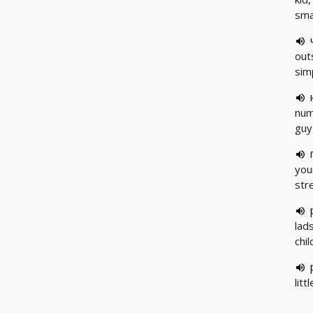
sma
out
sim
num
guy
you
str
lad
chil
litt