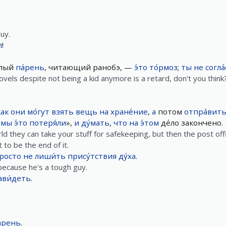
uy.
л
!
слый
па́рень
, читающий ранобэ, —
э́то
то́рмоз
;
ты
не
согла
ovels despite not being a kid anymore is a retard, don't you think
как
они
мо́гут
взять
вещь
на
хране́ние
,
а
потом
отпра́вит
,
мы
э́то
потеря́ли
»,
и
ду́мать
,
что
на
э́том
де́ло закончено.
ld they can take your stuff for safekeeping, but then the post off
 to be the end of it.
росто
не
лиши́ть
прису́тствия
ду́ха
.
because he's a tough guy.
ави́деть
.
а́рень
.