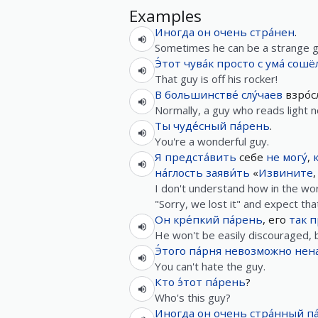
Examples
Иногда
он
очень
стра́нен
.
Sometimes he can be a strange g
Э́тот
чува́к
просто
с ума́ сошё
That guy is off his rocker!
В
большинстве́
слу́чаев
взро́
Normally, a guy who reads light n
Ты
чуде́сный
па́рень
.
You're a wonderful guy.
Я
предста́вить
себе
не
могу́
,
на́глость
заяви́ть
«
Извините
I don't understand how in the wor
"Sorry, we lost it" and expect that
Он
кре́пкий
па́рень
, его
так
п
He won't be easily discouraged, 
Э́того
па́рня
невозможно
нен
You can't hate the guy.
Кто
э́тот
па́рень
?
Who's this guy?
Иногда
он
очень
стра́нный
п