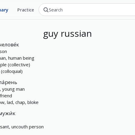
nary
Practice
guy
russian
челове́к
son
an, human being
ple (collective)
(colloquial)
па́рень
, young man
friend
ow, lad, chap, bloke
мужи́к
sant, uncouth person