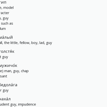
тип
e, model
racter
, guy
, such as
lum
ма́лый
l, the little, fellow, boy, lad, guy
толстя́к
at guy
мужичо́к
tle) man, guy, chap
sant
бедола́га
r guy
наха́л
udent guy, impudence