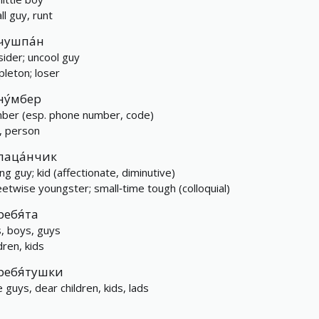
ll guy, runt
чушпа́н
sider; uncool guy
pleton; loser
ну́мбер
ber (esp. phone number, code)
, person
паца́нчик
ng guy; kid (affectionate, diminutive)
eetwise youngster; small‑time tough (colloquial)
ребя́та
s, boys, guys
dren, kids
ребя́тушки
le guys, dear children, kids, lads