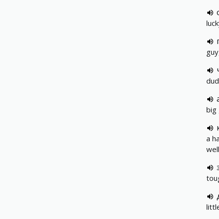
luck
guy
dud
big
a h
wel
tou
litt