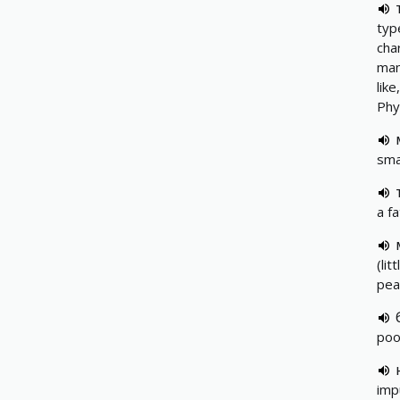
typ
cha
man
like
Phy
smal
a f
(lit
pea
poo
imp