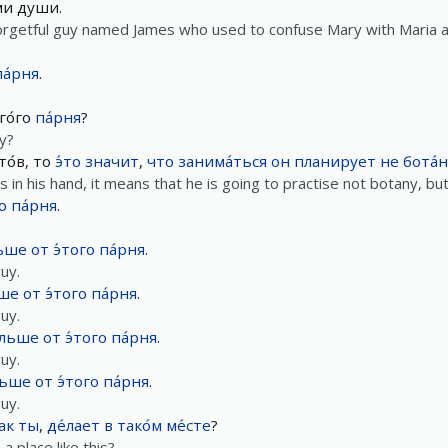
и души.
rgetful guy named James who used to confuse Mary with Maria all
па́рня
.
го́го
па́рня
?
y?
о́в, то
э́то
значит
,
что
занима́ться
он
планирует
не
бота́
s in his hand, it means that he is going to practise not botany, b
о
па́рня
.
ьше
от
э́того
па́рня
.
uy.
ше
от
э́того
па́рня
.
uy.
льше
от
э́того
па́рня
.
uy.
льше
от
э́того
па́рня
.
uy.
ак
ты
,
де́лает
в
тако́м
ме́сте
?
a place like this?