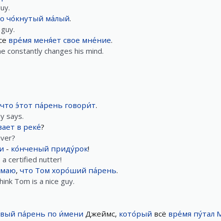
uy.
но
чо́кнутый
ма́лый
.
 guy.
все
вре́мя
меня́ет
свое
мне́ние
.
he constantly changes his mind.
что
э́тот
па́рень
говори́т
.
uy says.
вает
в
реке́
?
iver?
и
-
ко́нченый
приду́рок
!
 a certified nutter!
́маю
,
что
Том
хоро́ший
па́рень
.
hink Tom is a nice guy.
ивый
па́рень
по
и́мени
Джеймс,
кото́рый
всё
вре́мя
пу́тал