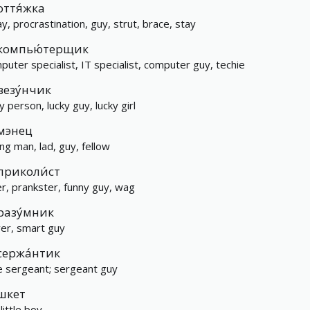
оття́жка
ay, procrastination, guy, strut, brace, stay
компью́терщик
puter specialist, IT specialist, computer guy, techie
везу́нчик
y person, lucky guy, lucky girl
мэнец
ng man, lad, guy, fellow
приколи́ст
er, prankster, funny guy, wag
разу́мник
ver, smart guy
сержа́нтик
tle sergeant; sergeant guy
шкет
 little boy