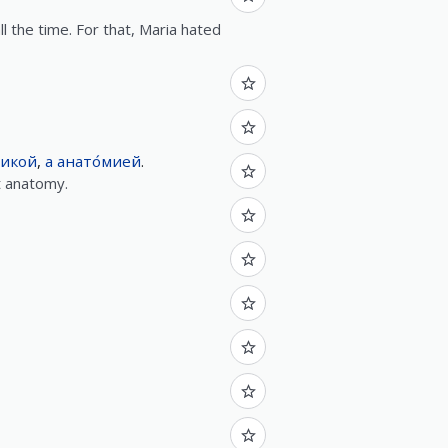
 the time. For that, Maria hated
никой
,
а
анато́мией
.
ut anatomy.