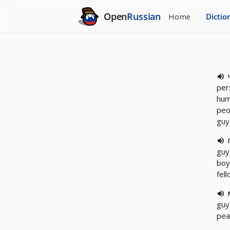
Open
Russian
Home
Dictio
per
hum
peo
guy 
guy
boy
fell
guy
pea