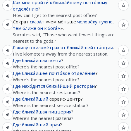
Как
мне
пройти́
к
ближа́йшему
почто́вому
отделе́нию
?
How can I get to the nearest post office?
Сократ
сказа́л
: «чем ме́ньше
челове́ку
нужно
,
тем
ближе
он
к
бога́м
».
Socrates said, "Those who want fewest things are
nearest to the gods."
Я
живу́
в
киломе́трах
от
ближа́йшей
ста́нции
.
I live kilometers away from the nearest station.
Где
ближа́йшая
по́чта
?
Where's the nearest post office?
Где
ближа́йшее
почто́вое
отделе́ние
?
Where's the nearest post office?
Где
нахо́дится
ближа́йший
рестора́н
?
Where is the nearest restaurant?
Где
ближа́йший
сервис-центр?
Where is the nearest service station?
Где
ближа́йшая
пиццерия
?
Where's the nearest pizzeria?
Где
ближа́йший
врач
?