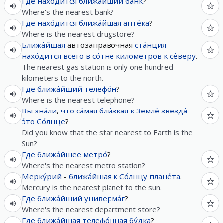
Где
нахо́дится
ближа́йший
банк
?
Where's the nearest bank?
Где
нахо́дится
ближа́йшая
апте́ка
?
Where is the nearest drugstore?
Ближа́йшая
автозаправочная
ста́нция
нахо́дится
всего
в
со́тне
километров
к
се́веру
.
The nearest gas station is only one hundred
kilometers to the north.
Где
ближа́йший
телефо́н
?
Where is the nearest telephone?
Вы
зна́ли
,
что
са́мая
бли́зкая
к
Земле́
звезда́
э́то
Со́лнце
?
Did you know that the star nearest to Earth is the
Sun?
Где
ближа́йшее
метро́
?
Where's the nearest metro station?
Мерку́рий
-
ближа́йшая
к
Со́лнцу
плане́та
.
Mercury is the nearest planet to the sun.
Где
ближа́йший
универма́г
?
Where's the nearest department store?
Где
ближа́йшая
телефо́нная
бу́дка
?