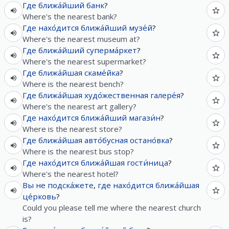
Где
ближа́йший
банк
?
Where's the nearest bank?
Где
нахо́дится
ближа́йший
музе́й
?
Where's the nearest museum at?
Где
ближа́йший
суперма́ркет
?
Where's the nearest supermarket?
Где
ближа́йшая
скаме́йка
?
Where is the nearest bench?
Где
ближа́йшая
худо́жественная
галере́я
?
Where's the nearest art gallery?
Где
нахо́дится
ближа́йший
магази́н
?
Where is the nearest store?
Где
ближа́йшая
авто́бусная
остано́вка
?
Where is the nearest bus stop?
Где
нахо́дится
ближа́йшая
гости́ница
?
Where's the nearest hotel?
Вы
не
подска́жете
,
где
нахо́дится
ближа́йшая
це́рковь
?
Could you please tell me where the nearest church
is?