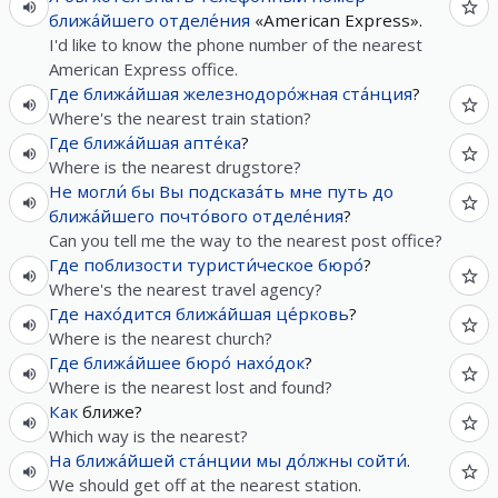
ближа́йшего
отделе́ния
«American Express».
I'd like to know the phone number of the nearest
American Express office.
Где
ближа́йшая
железнодоро́жная
ста́нция
?
Where's the nearest train station?
Где
ближа́йшая
апте́ка
?
Where is the nearest drugstore?
Не
могли́
бы
Вы
подсказа́ть
мне
путь
до
ближа́йшего
почто́вого
отделе́ния
?
Can you tell me the way to the nearest post office?
Где
поблизости
туристи́ческое
бюро́
?
Where's the nearest travel agency?
Где
нахо́дится
ближа́йшая
це́рковь
?
Where is the nearest church?
Где
ближа́йшее
бюро́
нахо́док
?
Where is the nearest lost and found?
Как
ближе?
Which way is the nearest?
На
ближа́йшей
ста́нции
мы
до́лжны
сойти́
.
We should get off at the nearest station.