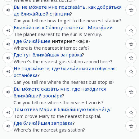
Where's the nearest doctor?
Вы
не
мо́жете
мне
подсказа́ть
,
как
добра́ться
до
ближа́йшей
ста́нции
?
Can you tell me how to get to the nearest station?
Ближа́йшая
к
Со́лнцу
плане́та
-
Мерку́рий
.
The planet nearest to the sun is Mercury.
Где
ближа́йшее
интернет-кафе?
Where is the nearest internet cafe?
Где
тут
ближа́йшая
запра́вка
?
Where's the nearest gas station around here?
Не
подска́жете
,
где
ближа́йшая
авто́бусная
остано́вка
?
Can you tell me where the nearest bus stop is?
Вы
мо́жете
сказа́ть
мне
,
где
нахо́дится
ближа́йший
зоопа́рк
?
Can you tell me where the nearest zoo is?
Том
отвёз
Мэри
в
ближа́йшую
больни́цу
.
Tom drove Mary to the nearest hospital.
Где
ближа́йшая
запра́вка
?
Where's the nearest gas station?