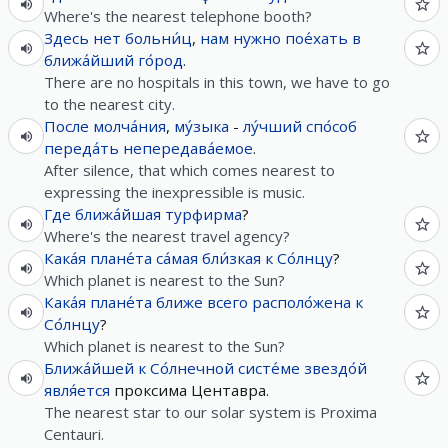
Where's the nearest telephone booth?
Здесь
нет
больни́ц
,
нам
нужно
пое́хать
в
ближа́йший
го́род
.
There are no hospitals in this town, we have to go
to the nearest city.
После
молча́ния
,
му́зыка
-
лу́чший
спо́соб
переда́ть
непередава́емое
.
After silence, that which comes nearest to
expressing the inexpressible is music.
Где
ближа́йшая
турфирма
?
Where's the nearest travel agency?
Кака́я
плане́та
са́мая
бли́зкая
к
Со́лнцу
?
Which planet is nearest to the Sun?
Кака́я
плане́та
ближе
всего
располо́жена
к
Со́лнцу
?
Which planet is nearest to the Sun?
Ближа́йшей
к
Со́лнечной
систе́ме
звездо́й
явля́ется
проксима Центавра.
The nearest star to our solar system is Proxima
Centauri.