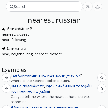
nearest
russian
ближа́йший
nearest, closest
next, following
бли́жний
near, neighbouring, nearest, closest
Examples
Где
ближа́йший
полице́йский
уча́сток
?
Where is the nearest police station?
Вы
не
подска́жете
,
где
ближа́йший
телефо́н
гости́ничной
службы
?
Can you tell me where the nearest hotel service
phone is?
Я
бы
хоте́л
знать
телефо́нный
но́мер