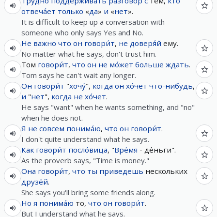
Трудно
подде́рживать
разгово́р
с
тем,
кто
отвеча́ет
только
«
да
»
и
«
нет
».
It is difficult to keep up a conversation with
someone who only says Yes and No.
Не
важно
что
он
говори́т
,
не
доверя́й
ему.
No matter what he says, don't trust him.
Том
говори́т
,
что
он
не
мо́жет
больше
ждать
.
Tom says he can't wait any longer.
Он
говори́т
"
хочу́
",
когда
он
хо́чет
что-нибудь
,
и
"
нет
",
когда
не
хо́чет
.
He says "want" when he wants something, and "no"
when he does not.
Я
не
совсем
понима́ю
,
что
он
говори́т
.
I don't quite understand what he says.
Как
говори́т
посло́вица
, "
Вре́мя
- де́ньги".
As the proverb says, "Time is money."
Она
говори́т
,
что
ты
приведешь
нескольких
друзе́й
.
She says you'll bring some friends along.
Но
я
понима́ю
то,
что
он
говори́т
.
But I understand what he says.