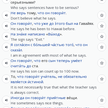
серьёзными?
Who says sentences have to be serious?
Не
верь
тому,
что
он
говори́т
.
Don't believe what he says.
Он
говори́т
,
что
уже
до
э́того
был
на
Гавайях.
He says he has been to Hawaii before.
На
зна́ке
написано
«
Вы́ход
».
The sign says "Exit."
Я
согла́сен
с
бо́льшей
ча́стью
того́
,
что
он
сказа́л
.
I am in agreement with most of what he says.
Он
говори́т
,
что
его
сын
теперь
уме́ет
счита́ть
до
ста.
He says his son can count up to 100 now.
То,
что
говори́т
учи́тель
,
не
обязательно
явля́ется
и́стиной
.
It is not necessarily true that what the teacher says
is always correct.
Иногда
он
говори́т
прия́тные
ве́щи.
He sometimes says nice things.