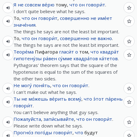
Я
не
совсем
ве́рю
тому,
что
он
говори́т
.
I don't quite believe what he says.
То,
что
он
говори́т
,
совершенно
не
име́ет
значе́ния
.
The things he says are not the least bit important.
То,
что
он
говори́т
,
совершенно
не
важно
.
The things he says are not the least bit important.
Теоре́ма
Пифагора
гласи́т
о
том,
что
квадра́т
гипотену́зы
ра́вен
су́мме
квадра́тов
ка́тетов
.
Pythagoras' theorem says that the square of the
hypotenuse is equal to the sum of the squares of
the other two sides.
Не
могу́
поня́ть
,
что
он
говори́т
.
I can't make out what he says.
Ты
не
мо́жешь
ве́рить
всему́
,
что
э́тот
па́рень
говори́т
.
You can't believe anything that guy says.
Пожалуйста
,
запи́сывайте
,
что
он
говори́т
.
Please write down what he says.
Прогно́з
пого́ды
говори́т
,
что
будут