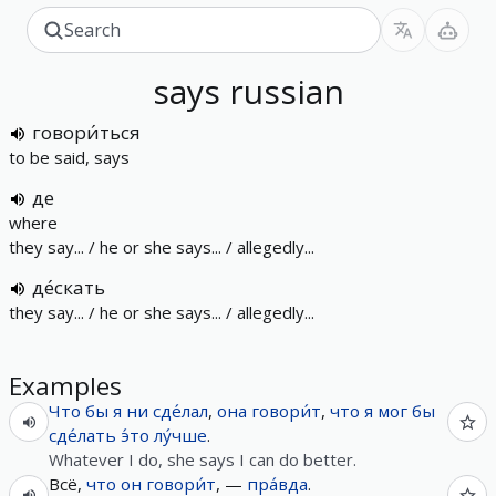
says
russian
говори́ться
to be said, says
де
where
they say... / he or she says... / allegedly...
де́скать
they say... / he or she says... / allegedly...
Examples
Что
бы
я
ни
сде́лал
,
она
говори́т
,
что
я
мог
бы
сде́лать
э́то
лу́чше
.
Whatever I do, she says I can do better.
Всё,
что
он
говори́т
, —
пра́вда
.