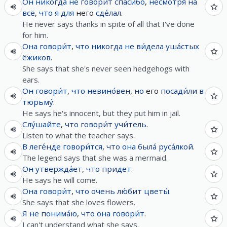
Он
никогда
не
говори́т
спасибо
,
несмотря на
всё
,
что
я
для
него
сде́лал
.
He never says thanks in spite of all that I've done
for him.
Она
говори́т
,
что
никогда
не
ви́дела
уша́стых
ёжиков
.
She says that she's never seen hedgehogs with
ears.
Он
говори́т
,
что
невино́вен
,
но
его
посади́ли
в
тюрьму́
.
He says he's innocent, but they put him in jail.
Слу́шайте
,
что
говори́т
учи́тель
.
Listen to what the teacher says.
В
леге́нде
говори́тся
,
что
она
была́
руса́лкой
.
The legend says that she was a mermaid.
Он
утвержда́ет
,
что
придет
.
He says he will come.
Она
говори́т
,
что
очень
лю́бит
цветы́
.
She says that she loves flowers.
Я
не
понима́ю
,
что
она
говори́т
.
I can't understand what she says.