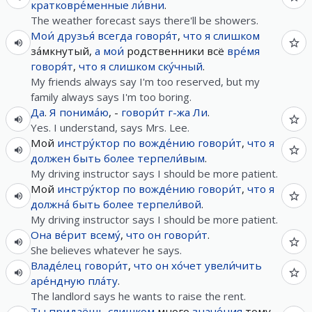
кратковре́менные
ли́вни
.
The weather forecast says there'll be showers.
Мои́
друзья́
всегда
говоря́т
,
что
я
слишком
за́мкнутый,
а
мои́
родственники всё
вре́мя
говоря́т
,
что
я
слишком
ску́чный
.
My friends always say I'm too reserved, but my
family always says I'm too boring.
Да
.
Я
понима́ю
, -
говори́т
г-жа
Ли
.
Yes. I understand, says Mrs. Lee.
Мой
инстру́ктор по вожде́нию
говори́т
,
что
я
должен
быть
более
терпели́вым
.
My driving instructor says I should be more patient.
Мой
инстру́ктор по вожде́нию
говори́т
,
что
я
должна́
быть
более
терпели́вой
.
My driving instructor says I should be more patient.
Она
ве́рит
всему́
,
что
он
говори́т
.
She believes whatever he says.
Владе́лец
говори́т
,
что
он
хо́чет
увели́чить
аре́ндную
пла́ту
.
The landlord says he wants to raise the rent.
Ты
придаёшь
слишком
много
значе́ния
тому,