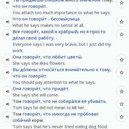
что
он
говори́т
.
You attach too much importance to what he says.
Что
он
говори́т
-
бессмы́слица
.
What he says makes no sense at all.
Все
говоря́т
,
како́й
я
хра́брый
,
но
я
просто
де́лал
свою́
рабо́ту
.
Everyone says I was very brave, but I just did my
work.
Она
говори́т
,
что
лю́бит
цветы́
.
She says she likes flowers.
Вы
до́лжны
относи́ться
внима́тельно
к
тому
,
что
он
говори́т
.
You should pay attention to what he says.
Она
говори́т
,
что
придёт
.
She says she will come.
Том
говори́т
,
что
не
собира́лся
её
убива́ть
.
Tom says he did not mean to kill her.
Том
говори́т
,
что
никогда
не
про́бовал
соба́чий
корм.
Tom says that he's never tried eating dog food.