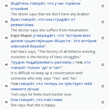
Води́тель
говори́т
,
что
у
нас
тормоза
отказа́ли
!
The driver says that we don't have any brakes!
Врач
говори́т
,
что
она
страда́ет
от
ревмати́зма
.
The doctor says she suffers from rheumatism.
Карл Маркс
утвержда́ет
,
что
"
исто́рия
всех
доселе
существу́ющих
о́бществ
-
э́то
исто́рия
кла́ссовой
борьбы́
".
Karl Marx says, "The history of all hitherto existing
societies is the history of class struggles."
Трудно
подде́рживать
разгово́р
с
тем,
кто
говори́т
только
"
да
"
и
"
нет
".
It is difficult to keep up a conversation with
someone who only says "Yes" and "No".
Том
говори́т
,
что
теперь
он
чу́вствует
себя
намного
лу́чше
.
Tom says he feels much better now.
Она
говори́т
,
что
сча́стлива
.
She says that she is happy.