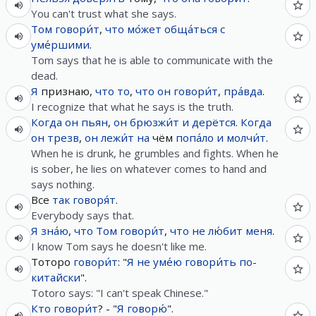
You can't trust what she says.
Том
говори́т
,
что
мо́жет
обща́ться
с
уме́ршими
.
Tom says that he is able to communicate with the
dead.
Я
признаю,
что
то
,
что
он
говори́т
,
пра́вда
.
I recognize that what he says is the truth.
Когда
он
пьян
,
он
брюзжи́т
и
дерётся
.
Когда
он
трезв
,
он
лежи́т
на
чём
попа́ло
и
молчи́т
.
When he is drunk, he grumbles and fights. When he
is sober, he lies on whatever comes to hand and
says nothing.
Все
так
говоря́т
.
Everybody says that.
Я
зна́ю
,
что
Том
говори́т
,
что
не
лю́бит
меня
.
I know Tom says he doesn't like me.
Тоторо
говори́т
: "
Я
не
уме́ю
говори́ть
по-
китайски
".
Totoro says: "I can't speak Chinese."
Кто
говори́т
? - "
Я
говорю́
".