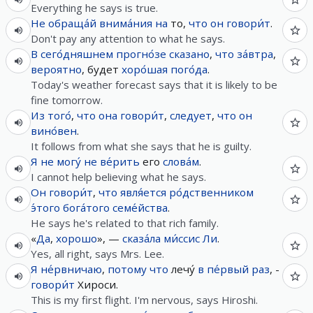
Everything he says is true.
Не
обраща́й
внима́ния
на
то,
что
он
говори́т
.
Don't pay any attention to what he says.
В
сего́дняшнем
прогно́зе
сказано
,
что
за́втра
,
вероятно
, будет
хоро́шая
пого́да
.
Today's weather forecast says that it is likely to be
fine tomorrow.
Из
того́
,
что
она
говори́т
,
следует
,
что
он
вино́вен
.
It follows from what she says that he is guilty.
Я
не
могу́
не
ве́рить
его
слова́м
.
I cannot help believing what he says.
Он
говори́т
,
что
явля́ется
ро́дственником
э́того
бога́того
семе́йства
.
He says he's related to that rich family.
«
Да
,
хорошо
», —
сказа́ла
ми́ссис
Ли
.
Yes, all right, says Mrs. Lee.
Я
не́рвничаю
,
потому что
лечу́
в
пе́рвый
раз
, -
говори́т
Хироси.
This is my first flight. I'm nervous, says Hiroshi.