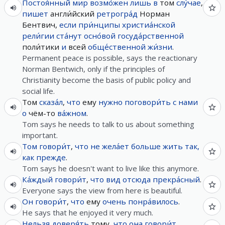
Постоя́нный
мир
возмо́жен
лишь
в
том
слу́чае
,
пишет
англи́йский
ретрогра́д
Норман
Бентвич,
если
при́нципы
христиа́нской
рели́гии
ста́нут
осно́вой
госуда́рственной
поли́тики
и
всей
обще́ственной
жи́зни
.
Permanent peace is possible, says the reactionary
Norman Bentwich, only if the principles of
Christianity become the basis of public policy and
social life.
Том
сказа́л
,
что
ему
нужно
поговори́ть
с
нами
о
чём-то
ва́жном
.
Tom says he needs to talk to us about something
important.
Том
говори́т
,
что
не
жела́ет
больше
жить
так,
как
прежде
.
Tom says he doesn't want to live like this anymore.
Ка́ждый
говори́т
,
что
вид
отсюда
прекра́сный
.
Everyone says the view from here is beautiful.
Он
говори́т
,
что
ему
очень
понра́вилось
.
He says that he enjoyed it very much.
Нельзя
доверя́ть
тому,
что
она
говори́т
.