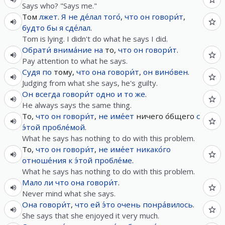
Says who? "Says me."
Том
лжет
.
Я
не
де́лал
того́
,
что
он
говори́т
,
будто
бы
я
сде́лал
.
Tom is lying. I didn't do what he says I did.
Обрати́
внима́ние
на
то,
что
он
говори́т
.
Pay attention to what he says.
Судя
по
тому,
что
она
говори́т
,
он
вино́вен
.
Judging from what she says, he's guilty.
Он
всегда
говори́т
одно и то же
.
He always says the same thing.
То,
что
он
говори́т
,
не
име́ет
ничего о́бщего
с
э́той
пробле́мой
.
What he says has nothing to do with this problem.
То,
что
он
говори́т
,
не
име́ет
никако́го
отноше́ния
к
э́той
пробле́ме
.
What he says has nothing to do with this problem.
Мало ли
что
она
говори́т
.
Never mind what she says.
Она
говори́т
,
что
ей
э́то
очень
понра́вилось
.
She says that she enjoyed it very much.