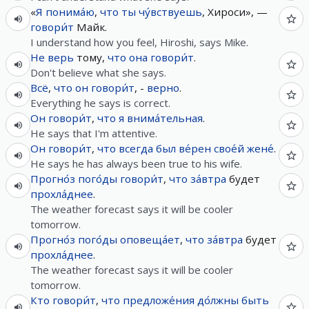
«
Я
понима́ю
,
что
ты
чу́вствуешь
, Хироси», —
говори́т
Майк.
I understand how you feel, Hiroshi, says Mike.
Не
верь
тому,
что
она
говори́т
.
Don't believe what she says.
Всё
,
что
он
говори́т
, -
верно
.
Everything he says is correct.
Он
говори́т
,
что
я
внима́тельная
.
He says that I'm attentive.
Он
говори́т
,
что
всегда
был
ве́рен
свое́й
жене́
.
He says he has always been true to his wife.
Прогно́з
пого́ды
говори́т
,
что
за́втра
будет
прохла́днее
.
The weather forecast says it will be cooler
tomorrow.
Прогно́з
пого́ды
оповеща́ет
,
что
за́втра
будет
прохла́днее
.
The weather forecast says it will be cooler
tomorrow.
Кто
говори́т
,
что
предложе́ния
до́лжны
быть