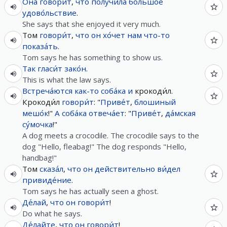
Она
говори́т
,
что
получи́ла
большо́е
удово́льствие
.
She says that she enjoyed it very much.
Том
говори́т
,
что
он
хо́чет
нам
что-то
показа́ть
.
Tom says he has something to show us.
Так
гласи́т
зако́н
.
This is what the law says.
Встреча́ются
как-то
соба́ка
и
крокоди́л.
Крокоди́л
говори́т
: "
Приве́т
,
блошиный
мешо́к
!"
А
соба́ка
отвеча́ет
: "
Приве́т
,
да́мская
су́мочка
!"
A dog meets a crocodile. The crocodile says to the
dog "Hello, fleabag!" The dog responds "Hello,
handbag!"
Том
сказа́л
,
что
он
действительно
ви́дел
привиде́ние
.
Tom says he has actually seen a ghost.
Де́лай
,
что
он
говори́т
!
Do what he says.
Де́лайте
,
что
он
говори́т
!