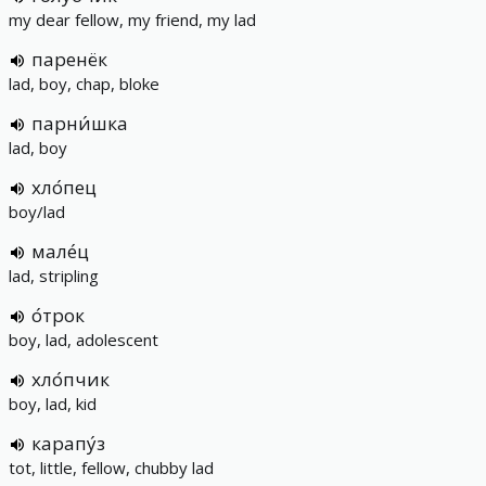
my dear fellow, my friend, my lad
паренёк
lad, boy, chap, bloke
парни́шка
lad, boy
хло́пец
boy/lad
мале́ц
lad, stripling
о́трок
boy, lad, adolescent
хло́пчик
boy, lad, kid
карапу́з
tot, little, fellow, chubby lad