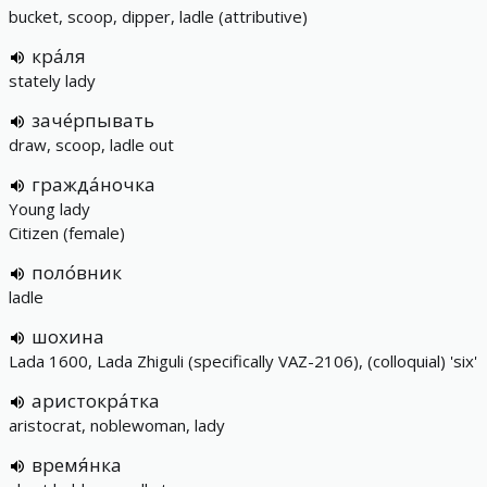
bucket, scoop, dipper, ladle (attributive)
кра́ля
stately lady
заче́рпывать
draw, scoop, ladle out
гражда́ночка
Young lady
Citizen (female)
поло́вник
ladle
шохина
Lada 1600, Lada Zhiguli (specifically VAZ-2106), (colloquial) 'six'
аристокра́тка
aristocrat, noblewoman, lady
время́нка