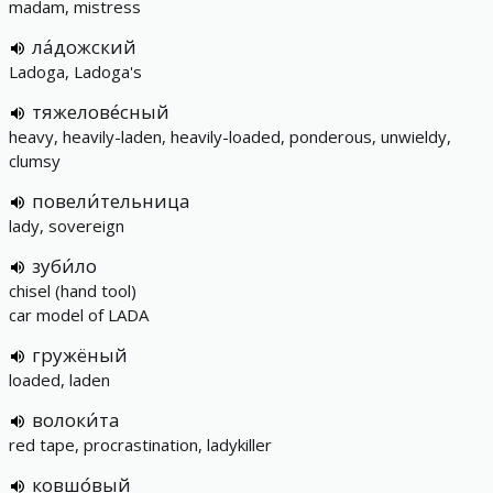
madam, mistress
ла́дожский
Ladoga, Ladoga's
тяжелове́сный
heavy, heavily-laden, heavily-loaded, ponderous, unwieldy,
clumsy
повели́тельница
lady, sovereign
зуби́ло
chisel (hand tool)
car model of LADA
гружёный
loaded, laden
волоки́та
red tape, procrastination, ladykiller
ковшо́вый