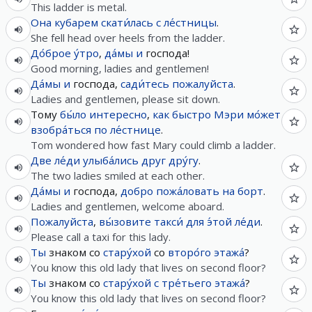
This ladder is metal.
Она
кубарем
скати́лась
с
ле́стницы
.
She fell head over heels from the ladder.
До́брое у́тро
,
да́мы
и
господа!
Good morning, ladies and gentlemen!
Да́мы
и
господа,
сади́тесь
пожалуйста
.
Ladies and gentlemen, please sit down.
Тому
бы́ло
интересно
,
как
быстро
Мэри
мо́жет
взобра́ться
по
ле́стнице
.
Tom wondered how fast Mary could climb a ladder.
Две
ле́ди
улыба́лись
друг
дру́гу
.
The two ladies smiled at each other.
Да́мы
и
господа,
добро пожа́ловать
на
борт
.
Ladies and gentlemen, welcome aboard.
Пожалуйста
,
вы́зовите
такси́
для
э́той
ле́ди
.
Please call a taxi for this lady.
Ты
знаком со
стару́хой
со
второ́го
этажа́
?
You know this old lady that lives on second floor?
Ты
знаком со
стару́хой
с
тре́тьего
этажа́
?
You know this old lady that lives on second floor?