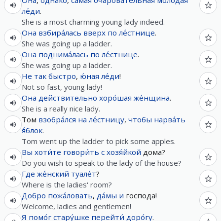
Она
,
однако
,
са́мая
очарова́тельная
молода́я
ле́ди
.
She is a most charming young lady indeed.
Она
взбира́лась
вверх
по
ле́стнице
.
She was going up a ladder.
Она
поднима́лась
по
ле́стнице
.
She was going up a ladder.
Не
так
быстро
,
ю́ная
ле́ди
!
Not so fast, young lady!
Она
действительно
хоро́шая
же́нщина
.
She is a really nice lady.
Том
взобра́лся
на
ле́стницу
,
чтобы
нарва́ть
я́блок
.
Tom went up the ladder to pick some apples.
Вы
хоти́те
говори́ть
с
хозя́йкой
дома?
Do you wish to speak to the lady of the house?
Где
же́нский
туале́т
?
Where is the ladies' room?
Добро пожа́ловать
,
да́мы
и
господа!
Welcome, ladies and gentlemen!
Я
помо́г
стару́шке
перейти́
доро́гу
.