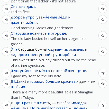
Don't climb that ladder - it's not secure.
Сначала
да́мы
.
Ladies first.
До́брое у́тро
,
уважа́емые
ле́ди
и
джентльме́ны
.
Good morning, ladies and gentlemen!
Стару́шка
вози́лась
в
огоро́де
.
The old lady busied herself on her vegetable
garden.
Э́та
бабушка-божий
одува́нчик
оказа́лась
ли́дером
престу́пной
группиро́вки
.
This sweet little old lady turned out to be the head
of a crime syndicate.
Я
уступи́л
своё
ме́сто
пожило́й
же́нщине
.
I gave my seat to the old lady.
В
Шанха́е
гораздо
больше
краси́вых
дам, чем
в
То́кио
.
There are many more beautiful ladies in Shanghai
than in Tokyo.
«
Один
раз
не
в
счёт
», —
сказа́ла
молода́я
же́нщина
.
Но
гинеко́лог
сказа́л
: «
Дво́йня
».