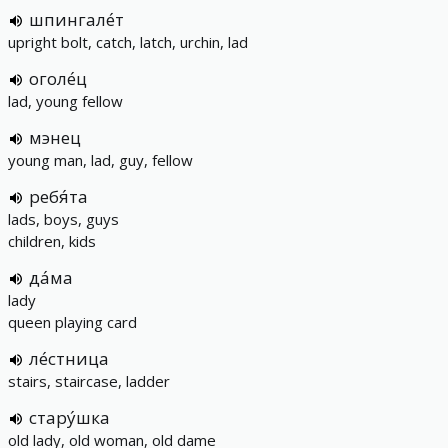
шпингале́т
upright bolt, catch, latch, urchin, lad
оголе́ц
lad, young fellow
мэнец
young man, lad, guy, fellow
ребя́та
lads, boys, guys
children, kids
да́ма
lady
queen playing card
ле́стница
stairs, staircase, ladder
стару́шка
old lady, old woman, old dame