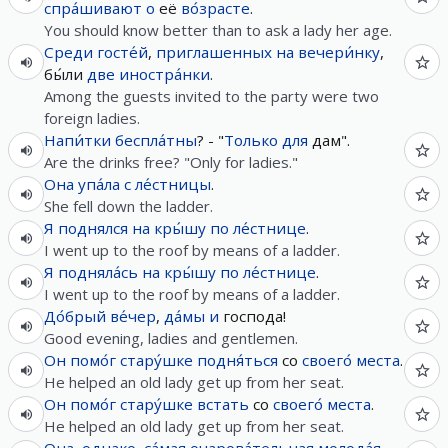
спра́шивают
о
её
во́зрасте
.
You should know better than to ask a lady her age.
Среди
госте́й
,
приглашенных
на
вечери́нку
,
бы́ли
две
иностра́нки
.
Among the guests invited to the party were two
foreign ladies.
Напи́тки
беспла́тны
? - "
Только
для
дам".
Are the drinks free? "Only for ladies."
Она
упа́ла
с
ле́стницы
.
She fell down the ladder.
Я
поднялся
на
кры́шу
по
ле́стнице
.
I went up to the roof by means of a ladder.
Я
подняла́сь
на
кры́шу
по
ле́стнице
.
I went up to the roof by means of a ladder.
До́брый ве́чер
,
да́мы
и
господа!
Good evening, ladies and gentlemen.
Он
помо́г
стару́шке
подня́ться
со
своего́
места
.
He helped an old lady get up from her seat.
Он
помо́г
стару́шке
встать
со
своего́
места
.
He helped an old lady get up from her seat.