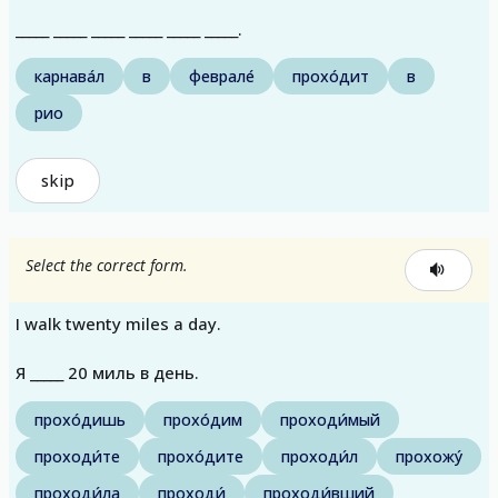
_____ _____ _____ _____ _____ _____.
карнава́л
в
феврале́
прохо́дит
в
рио
skip
Select the correct form.
I walk twenty miles a day.
Я _____ 20 миль в день.
прохо́дишь
прохо́дим
проходи́мый
проходи́те
прохо́дите
проходи́л
прохожу́
проходи́ла
проходи́
проходи́вший