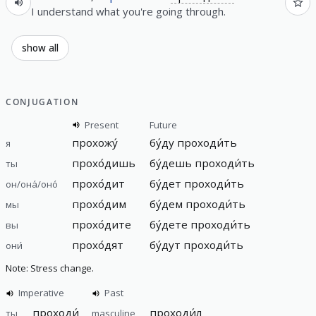
I understand what you're going through.
show all
CONJUGATION
Present
Future
прохожу́
бу́ду проходи́ть
я
прохо́дишь
бу́дешь проходи́ть
ты
прохо́дит
бу́дет проходи́ть
он/она́/оно́
прохо́дим
бу́дем проходи́ть
мы
прохо́дите
бу́дете проходи́ть
вы
прохо́дят
бу́дут проходи́ть
они́
Note: Stress change.
Imperative
Past
проходи́
проходи́л
ты
masculine