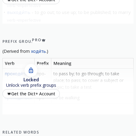
verb
imperfective
выходи́ть
to go out; to use up; to be published; to marry
verb
imperfective
show all
PRO
PREFIX GROUP
(
Derived from
ходи́ть
.)
Verb
Prefix
Meaning
проходи́ть
про-
to pass by; to go through; to take
Locked
place; to pass; to cover a subject or
Unlock verb prefix groups
topic; to take a test
Get the Dict+ Account
проходиться
про-
to be walking
RELATED WORDS