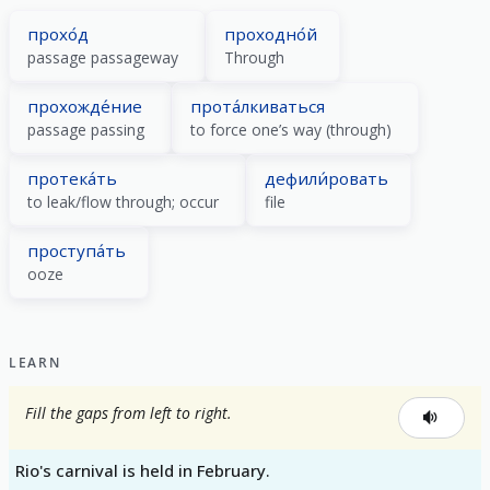
прохо́д
проходно́й
passage passageway
Through
прохожде́ние
прота́лкиваться
passage passing
to force one’s way (through)
протека́ть
дефили́ровать
to leak/flow through; occur
file
проступа́ть
ooze
LEARN
Fill the gaps from left to right.
Rio's carnival is held in February.