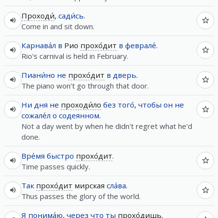
Проходи́
,
сади́сь
.
Come in and sit down.
Карнава́л
в
Рио
прохо́дит
в
феврале́
.
Rio's carnival is held in February.
Пиани́но
не
прохо́дит
в
дверь
.
The piano won't go through that door.
Ни
дня
не
проходи́ло
без
того́
,
чтобы
он
не
сожале́л
о
содеянном
.
Not a day went by when he didn't regret what he'd
done.
Вре́мя
быстро
прохо́дит
.
Time passes quickly.
Так
прохо́дит
мирская
сла́ва
.
Thus passes the glory of the world.
Я
понима́ю
,
через
что
ты
прохо́дишь
.