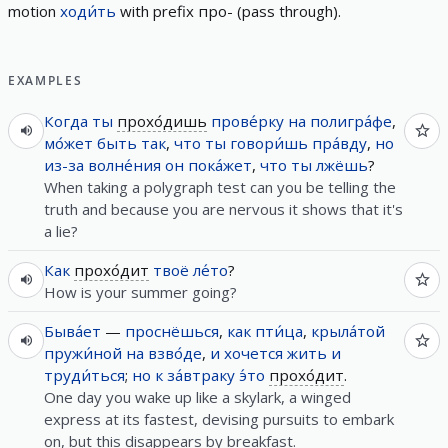
motion
ходи́ть
with prefix
про-
(
pass through
)
.
EXAMPLES
Когда
ты
прохо́дишь
прове́рку
на
полигра́фе
,
мо́жет
быть
так
,
что
ты
говори́шь
пра́вду
,
но
из-за
волне́ния
он
пока́жет
,
что
ты
лжёшь
?
When taking a polygraph test can you be telling the
truth and because you are nervous it shows that it's
a lie?
Как
прохо́дит
твоё
ле́то
?
How is your summer going?
Быва́ет
—
проснёшься
,
как
пти́ца
,
крыла́той
пружи́ной
на
взво́де
,
и
хочется
жить
и
труди́ться
;
но
к
за́втраку
э́то
прохо́дит
.
One day you wake up like a skylark, a winged
express at its fastest, devising pursuits to embark
on, but this disappears by breakfast.