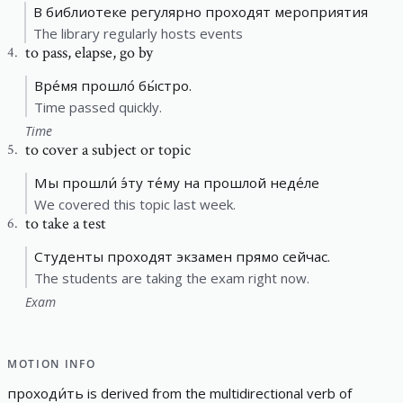
В библиотеке регулярно проходят мероприятия
The library regularly hosts events
to pass
,
elapse, go by
4
.
Вре́мя прошло́ бы́стро.
Time passed quickly.
Time
to cover a subject or topic
5
.
Мы прошли́ э́ту те́му на прошлой неде́ле
We covered this topic last week.
to take a test
6
.
Студенты проходят экзамен прямо сейчас.
The students are taking the exam right now.
Exam
MOTION INFO
проходи́ть
is derived from the
multidirectional
verb of