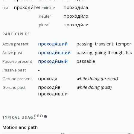
проходи́те
проходи́ла
вы
feminine
проходи́ло
neuter
проходи́ли
plural
PARTICIPLES
проходя́щий
passing, transient, temporar
Active present
проходи́вший
passing, going through, ha
Active past
проходи́мый
passable
Passive present
-
Passive past
проходя
while doing (present)
Gerund present
проходи́в
while doing (past)
Gerund past
проходивши
PRO
TYPICAL USAGE
Motion and path