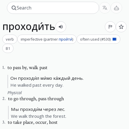
проходи́ть
verb
imperfective
(
partner
пройти́
)
often used
(#
530
)
B1
to pass by
,
walk past
1
.
Он проходи́л ми́мо ка́ждый день.
He walked past every day.
Physical
to go through
,
pass through
2
.
Мы проходи́м через лес.
We walk through the forest.
to take place
,
occur, host
3
.