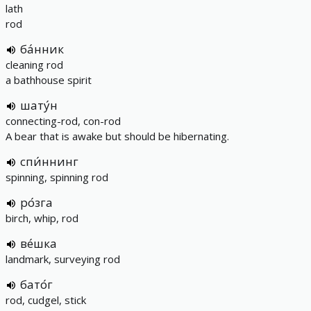
lath
rod
ба́нник
cleaning rod
a bathhouse spirit
шату́н
connecting-rod, con-rod
A bear that is awake but should be hibernating.
спи́ннинг
spinning, spinning rod
ро́зга
birch, whip, rod
ве́шка
landmark, surveying rod
бато́г
rod, cudgel, stick