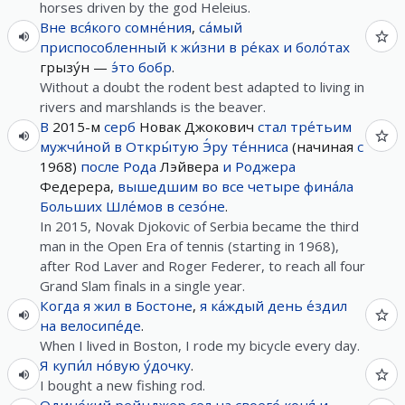
horses driven by the god Heleius.
Вне
вся́кого
сомне́ния
,
са́мый
приспособленный
к
жи́зни
в
ре́ках
и
боло́тах
грызу́н —
э́то
бобр
.
Without a doubt the rodent best adapted to living in
rivers and marshlands is the beaver.
В
2015-м
серб
Новак Джокович
стал
тре́тьим
мужчи́ной
в
Откры́тую
Э́ру
те́нниса
(начиная
с
1968)
после
Рода
Лэйвера
и
Роджера
Федерера,
вышедшим
во
все
четыре
фина́ла
Больших
Шле́мов
в
сезо́не
.
In 2015, Novak Djokovic of Serbia became the third
man in the Open Era of tennis (starting in 1968),
after Rod Laver and Roger Federer, to reach all four
Grand Slam finals in a single year.
Когда
я
жил
в
Бостоне
,
я
ка́ждый
день
е́здил
на
велосипе́де
.
When I lived in Boston, I rode my bicycle every day.
Я
купи́л
но́вую
у́дочку
.
I bought a new fishing rod.