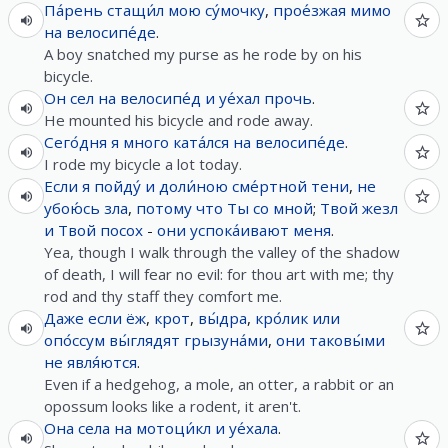
Па́рень
стащи́л
мою
су́мочку
,
прое́зжая
мимо
на
велосипе́де
.
A boy snatched my purse as he rode by on his
bicycle.
Он
сел
на
велосипе́д
и
уе́хал
прочь
.
He mounted his bicycle and rode away.
Сего́дня
я
много
ката́лся
на
велосипе́де
.
I rode my bicycle a lot today.
Если
я
пойду́
и
доли́ною
сме́ртной
тени
,
не
убою́сь
зла
,
потому что
Ты
со
мной
;
Твой
жезл
и
Твой
посох
-
они
успока́ивают
меня
.
Yea, though I walk through the valley of the shadow
of death, I will fear no evil: for thou art with me; thy
rod and thy staff they comfort me.
Даже
если
ёж
,
крот
,
вы́дра
,
кро́лик
или
опо́ссум
вы́глядят
грызуна́ми
,
они
таковы́ми
не
явля́ются
.
Even if a hedgehog, a mole, an otter, a rabbit or an
opossum looks like a rodent, it aren't.
Она
села
на
мотоци́кл
и
уе́хала
.