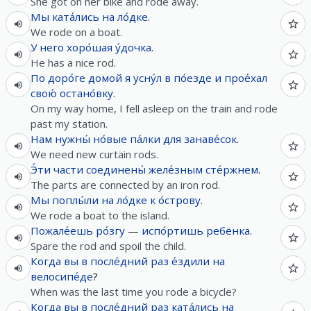
She got on her bike and rode away.
Мы
ката́лись
на
ло́дке
.
We rode on a boat.
У
него
хоро́шая
у́дочка
.
He has a nice rod.
По
доро́ге
домой
я
усну́л
в
по́езде
и
прое́хал
свою́
остано́вку
.
On my way home, I fell asleep on the train and rode
past my station.
Нам
нужны́
но́вые
па́лки
для
занаве́сок
.
We need new curtain rods.
Э́ти
части
соединены́
желе́зным
сте́ржнем
.
The parts are connected by an iron rod.
Мы
поплы́ли
на
ло́дке
к
о́строву
.
We rode a boat to the island.
Пожале́ешь
ро́згу
—
испо́ртишь
ребёнка
.
Spare the rod and spoil the child.
Когда
вы
в
после́дний
раз
е́здили
на
велосипе́де
?
When was the last time you rode a bicycle?
Когда
вы
в
после́дний
раз
ката́лись
на