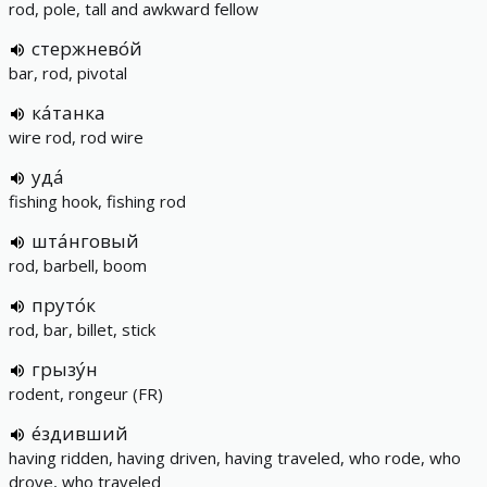
rod, pole, tall and awkward fellow
стержнево́й
bar, rod, pivotal
ка́танка
wire rod, rod wire
уда́
fishing hook, fishing rod
шта́нговый
rod, barbell, boom
пруто́к
rod, bar, billet, stick
грызу́н
rodent, rongeur (FR)
е́здивший
having ridden, having driven, having traveled, who rode, who
drove, who traveled