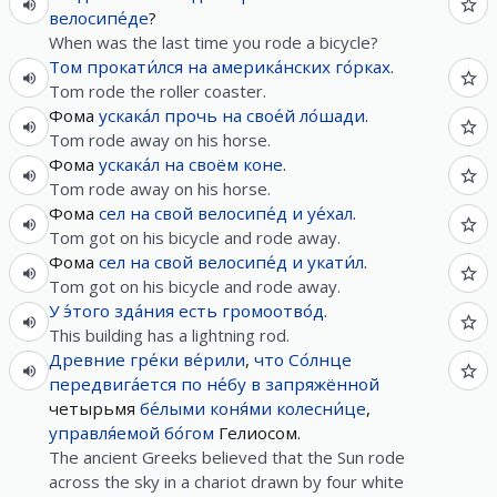
велосипе́де
?
When was the last time you rode a bicycle?
Том
прокати́лся
на
америка́нских
го́рках
.
Tom rode the roller coaster.
Фома
ускака́л
прочь
на
свое́й
ло́шади
.
Tom rode away on his horse.
Фома
ускака́л
на
своём
коне
.
Tom rode away on his horse.
Фома
сел
на
свой
велосипе́д
и
уе́хал
.
Tom got on his bicycle and rode away.
Фома
сел
на
свой
велосипе́д
и
укати́л
.
Tom got on his bicycle and rode away.
У
э́того
зда́ния
есть
громоотво́д
.
This building has a lightning rod.
Древние
гре́ки
ве́рили
,
что
Со́лнце
передвига́ется
по
не́бу
в
запряжённой
четырьмя
бе́лыми
коня́ми
колесни́це
,
управля́емой
бо́гом
Гелиосом.
The ancient Greeks believed that the Sun rode
across the sky in a chariot drawn by four white