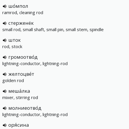
шо́мпол
ramrod, cleaning rod
стерженёк
small rod, small shaft, small pin, small stem, spindle
шток
rod, stock
громоотво́д
lightning-conductor, lightning-rod
желтоцве́т
golden rod
меша́лка
mixer, stirring rod
молниеотво́д
lightning-conductor, lightning-rod
оря́сина