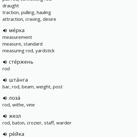
draught
traction, pulling, hauling
attraction, craving, desire
ме́рка
measurement
measure, standard
measuring rod, yardstick
сте́ржень
rod
шта́нга
bar, rod, beam, weight, post
лоза́
rod, withe, vine
жезл
rod, baton, crozier, staff, warder
ре́йка