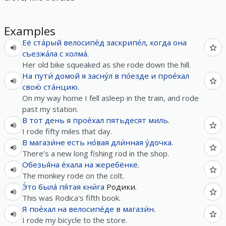
Examples
Её
ста́рый
велосипе́д
заскрипе́л
,
когда
она
съезжа́ла
с
холма́
.
Her old bike squeaked as she rode down the hill.
На
пути́
домой
я
засну́л
в
по́езде
и
прое́хал
свою́
ста́нцию
.
On my way home I fell asleep in the train, and rode
past my station.
В
тот
день
я
прое́хал
пятьдесят
миль
.
I rode fifty miles that day.
В
магази́не
есть
но́вая
дли́нная
у́дочка
.
There’s a new long fishing rod in the shop.
Обезья́на
е́хала
на
жеребёнке
.
The monkey rode on the colt.
Э́то
была́
пя́тая
кни́га
Родики.
This was Rodica's fifth book.
Я
пое́хал
на
велосипе́де
в
магази́н
.
I rode my bicycle to the store.