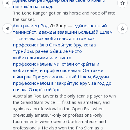
Одино́кий
рейнджер
сел
на
своего́
коня́
и
поскака́л
на
за́пад
.
The Lone Ranger got on his horse and rode off into
the sunset.
Австрали́ец
Род
Лэйвер —
еди́нственный
тенниси́ст
,
дважды
взявший
Большо́й
Шлем
—
сначала
как
люби́тель
,
а
потом
как
профессиона́л
в
Откры́тую
э́ру
,
когда
турни́ры
,
ранее
бы́вшие
чисто
люби́тельскими
или
чисто
профессиона́льными
,
ста́ли
откры́ты
и
любителя́м
,
и
профессиона́лам
.
Он
также
вы́играл
Профессиона́льный
Шлем
,
будучи
профессиона́лом
в
"
закры́тую
э́ру
",
за
год
до
начала
Откры́той
э́ры
.
Australian Rod Laver is the only tennis player to win
the Grand Slam twice — first as an amateur, and
again as a professional in the Open Era, when
previously amateur-only or professional-only
tournaments went open to both amateurs and
professionals. He also won the Pro Slam as a