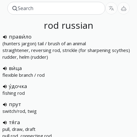
rod
russian
прави́ло
(hunters jargon) tail / brush of an animal
straightener, reversing rod, strickle (for sharpening scythes)
rudder, helm (rudder)
ви́ца
flexible branch / rod
у́дочка
fishing rod
прут
switch/rod, twig
тя́га
pull, draw, draft
pull rod, connecting rod