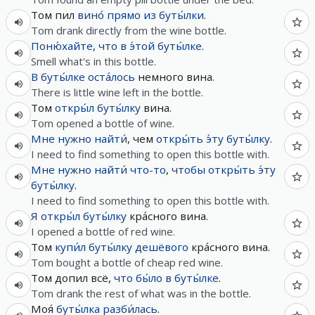
Том пил
вино́
прямо
из
буты́лки
.
Tom drank directly from the wine bottle.
Поню́хайте
,
что
в
э́той
буты́лке
.
Smell what's in this bottle.
В
буты́лке
оста́лось
немного вина.
There is little wine left in the bottle.
Том
откры́л
буты́лку
вина.
Tom opened a bottle of wine.
Мне
нужно
найти́
, чем
откры́ть
э́ту
буты́лку
.
I need to find something to open this bottle with.
Мне
нужно
найти́
что-то
,
чтобы
откры́ть
э́ту
буты́лку
.
I need to find something to open this bottle with.
Я
откры́л
буты́лку
кра́сного вина.
I opened a bottle of red wine.
Том
купи́л
буты́лку
дешёвого
кра́сного вина.
Tom bought a bottle of cheap red wine.
Том допил всё,
что
бы́ло
в
буты́лке
.
Tom drank the rest of what was in the bottle.
Моя́
буты́лка
разби́лась
.