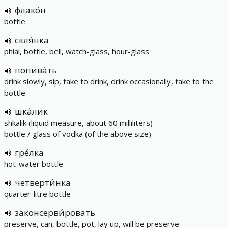
флако́н
bottle
скля́нка
phial, bottle, bell, watch-glass, hour-glass
попива́ть
drink slowly, sip, take to drink, drink occasionally, take to the
bottle
шка́лик
shkalik (liquid measure, about 60 milliliters)
bottle / glass of vodka (of the above size)
гре́лка
hot-water bottle
четверти́нка
quarter-litre bottle
законсерви́ровать
preserve, can, bottle, pot, lay up, will be preserve