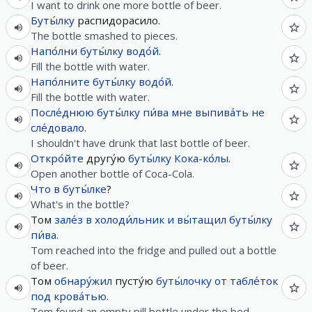
I want to drink one more bottle of beer.
Буты́лку
распидорасило.
The bottle smashed to pieces.
Напо́лни
буты́лку
водо́й
.
Fill the bottle with water.
Напо́лните
буты́лку
водо́й
.
Fill the bottle with water.
После́днюю
буты́лку
пи́ва
мне
выпива́ть
не
сле́довало
.
I shouldn't have drunk that last bottle of beer.
Откро́йте
другу́ю
буты́лку
Кока-ко́лы
.
Open another bottle of Coca-Cola.
Что
в
буты́лке
?
What's in the bottle?
Том
зале́з
в
холоди́льник
и
вы́тащил
буты́лку
пи́ва
.
Tom reached into the fridge and pulled out a bottle
of beer.
Том
обнару́жил
пусту́ю
буты́лочку
от
табле́ток
под
крова́тью
.
Tom found an empty pill bottle under the bed.