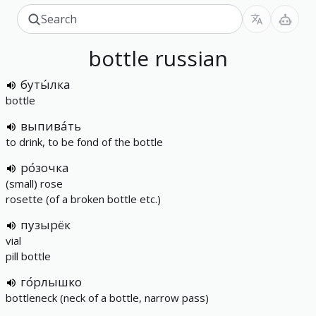
bottle
russian
буты́лка
bottle
выпива́ть
to drink, to be fond of the bottle
ро́зочка
(small) rose
rosette (of a broken bottle etc.)
пузырёк
vial
pill bottle
го́рлышко
bottleneck (neck of a bottle, narrow pass)