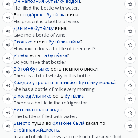
Он
напо́лнил
буты́лку
водо́й
.
He filled the bottle with water.
Его
пода́рок
-
буты́лка
вина.
His present is a bottle of wine.
Дай
мне
буты́лку
вина.
Give me a bottle of wine.
Сколько
стоит
буты́лка
пи́ва
?
How much does a bottle of beer cost?
У
тебя
есть
та
буты́лка
?
Do you have that bottle?
В
э́той
буты́лке
есть немного виски.
There is a bit of whisky in this bottle.
Ка́ждое
у́тро
она
выпива́ет
буты́лку
молока́
.
She has a bottle of milk every morning.
В
холоди́льнике
есть
буты́лка
.
There's a bottle in the refrigerator.
Буты́лка
полна́
воды
.
The bottle is filled with water.
Вместо
туши во
флако́не
была́
какая-то
стра́нная
жи́дкость
.
Instead of ink there was some kind of strange fluid