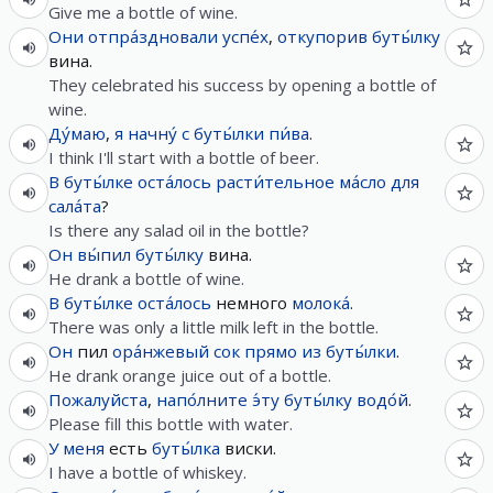
Give me a bottle of wine.
Они
отпра́здновали
успе́х
,
откупорив
буты́лку
вина.
They celebrated his success by opening a bottle of
wine.
Ду́маю
,
я
начну́
с
буты́лки
пи́ва
.
I think I'll start with a bottle of beer.
В
буты́лке
оста́лось
расти́тельное
ма́сло
для
сала́та
?
Is there any salad oil in the bottle?
Он
вы́пил
буты́лку
вина.
He drank a bottle of wine.
В
буты́лке
оста́лось
немного
молока́
.
There was only a little milk left in the bottle.
Он
пил
ора́нжевый
сок
прямо
из
буты́лки
.
He drank orange juice out of a bottle.
Пожалуйста
,
напо́лните
э́ту
буты́лку
водо́й
.
Please fill this bottle with water.
У
меня
есть
буты́лка
виски.
I have a bottle of whiskey.