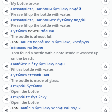
My bottle broke.
Пожалуйста
,
напо́лни
буты́лку
водо́й
.
Please fill up the bottle with water.
Пожалуйста
,
напо́лните
буты́лку
водо́й
.
Please fill up the bottle with water.
Буты́лка
почти
по́лная
.
The bottle is almost full.
Том
нашёл
посла́ние
в
буты́лке
,
кото́рую
вы́мыло
на
берег
.
Tom found a bottle with a note inside it washed up
on the beach.
Нале́йте
в
э́ту
буты́лку
воды
.
Fill this bottle with water.
Буты́лка
стекля́нная
.
The bottle is made of glass.
Откро́й
буты́лку
.
Open the bottle.
Откро́йте
буты́лку
.
Open the bottle.
Том
нали́л
в
буты́лку
холо́дной
воды
.