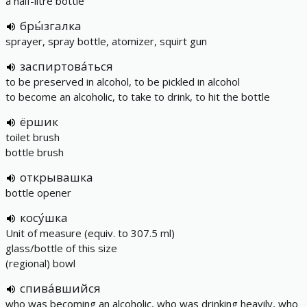
a half-litre bottle
бры́згалка
sprayer, spray bottle, atomizer, squirt gun
заспиртова́ться
to be preserved in alcohol, to be pickled in alcohol
to become an alcoholic, to take to drink, to hit the bottle
ёршик
toilet brush
bottle brush
открывашка
bottle opener
косу́шка
Unit of measure (equiv. to 307.5 ml)
glass/bottle of this size
(regional) bowl
спива́вшийся
who was becoming an alcoholic, who was drinking heavily, who