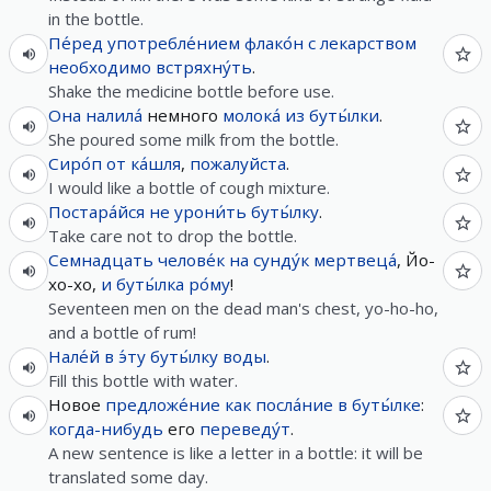
in the bottle.
Пе́ред
употребле́нием
флако́н
с
лекарством
необходимо
встряхну́ть
.
Shake the medicine bottle before use.
Она
налила́
немного
молока́
из
буты́лки
.
She poured some milk from the bottle.
Сиро́п
от
ка́шля
,
пожалуйста
.
I would like a bottle of cough mixture.
Постара́йся
не
урони́ть
буты́лку
.
Take care not to drop the bottle.
Семнадцать
челове́к
на
сунду́к
мертвеца́
, Йо-
хо-хо,
и
буты́лка
ро́му
!
Seventeen men on the dead man's chest, yo-ho-ho,
and a bottle of rum!
Нале́й
в
э́ту
буты́лку
воды
.
Fill this bottle with water.
Новое
предложе́ние
как
посла́ние
в
буты́лке
:
когда-нибудь
его
переведу́т
.
A new sentence is like a letter in a bottle: it will be
translated some day.