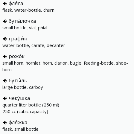
фля́га
flask, water-bottle, churn
буты́лочка
small bottle, vial, phial
графи́н
water-bottle, carafe, decanter
рожо́к
small horn, hornlet, horn, clarion, bugle, feeding-bottle, shoe-
horn
буты́ль
large bottle, carboy
чеку́шка
quarter liter bottle (250 ml)
250 cc (cubic capacity)
фля́жка
flask, small bottle