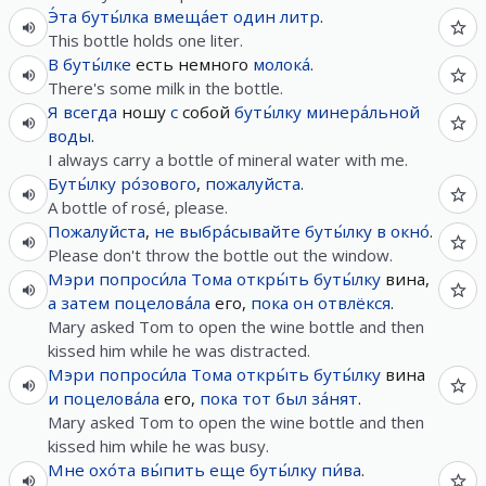
Э́та
буты́лка
вмеща́ет
один
литр
.
This bottle holds one liter.
В
буты́лке
есть немного
молока́
.
There's some milk in the bottle.
Я
всегда
ношу
с
собой
буты́лку
минера́льной
воды
.
I always carry a bottle of mineral water with me.
Буты́лку
ро́зового
,
пожалуйста
.
A bottle of rosé, please.
Пожалуйста
,
не
выбра́сывайте
буты́лку
в
окно́
.
Please don't throw the bottle out the window.
Мэри
попроси́ла
Тома
откры́ть
буты́лку
вина,
а
затем
поцелова́ла
его,
пока
он
отвлёкся
.
Mary asked Tom to open the wine bottle and then
kissed him while he was distracted.
Мэри
попроси́ла
Тома
откры́ть
буты́лку
вина
и
поцелова́ла
его,
пока
тот
был
за́нят
.
Mary asked Tom to open the wine bottle and then
kissed him while he was busy.
Мне
охо́та
вы́пить
еще
буты́лку
пи́ва
.