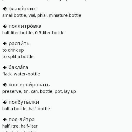
флако́нчик
small bottle, vial, phial, miniature bottle
поллитро́вка
half-liter bottle, 0.5-liter bottle
распи́ть
to drink up
to split a bottle
бакла́га
flack, water-bottle
консерви́ровать
preserve, tin, can, bottle, pot, lay up
полбуты́лки
half a bottle, half-bottle
пол-ли́тра
half litre, half-liter