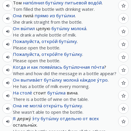
Том
напо́лнил
буты́лку
питьевой
водо́й
.
Tom filled the bottle with drinking water.
Она
пила́
прямо
из
буты́лки
.
She drank straight from the bottle.
Он
вы́пил
целую
буты́лку
молока́
.
He drank a whole bottle of milk.
Пожалуйста
,
откро́й
буты́лку
.
Please open the bottle.
Пожалуйста
,
откро́йте
буты́лку
.
Please open the bottle.
Когда
и
как
появи́лась
буты́лочная
по́чта
?
When and how did the message in a bottle appear?
Он
выпива́ет
буты́лку
молока́
ка́ждое
у́тро
.
He has a bottle of milk every morning.
На
столе́
стоит
буты́лка
вина.
There is a bottle of wine on the table.
Она
не
могла́
откры́ть
буты́лку
.
She wasn't able to open the bottle.
Я
держу́
э́ту
буты́лку
отдельно
от
всех
остальны́х.