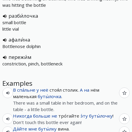
was hitting the bottle
разби́лочка
small bottle
little vial
афали́на
Bottlenose dolphin
пережи́м
constriction, pinch, bottleneck
Examples
В
спа́льне
у
неё
стоя́л столик.
А
на
нём
маленькая
буты́лочка
.
There was a small table in her bedroom, and on the
table - a little bottle.
Никогда
больше не
тро́гайте
э́ту
буты́лочку
!
Don't touch this bottle ever again!
Да́йте
мне
буты́лку
вина.