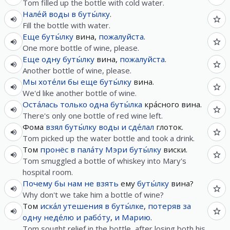
Tom filled up the bottle with cold water.
Нале́й
воды
в
буты́лку
.
Fill the bottle with water.
Еще
буты́лку
вина,
пожалуйста
.
One more bottle of wine, please.
Еще
одну
буты́лку
вина,
пожалуйста
.
Another bottle of wine, please.
Мы
хоте́ли
бы
еще
буты́лку
вина.
We'd like another bottle of wine.
Оста́лась
только
одна
буты́лка
кра́сного вина.
There's only one bottle of red wine left.
Фома
взял
буты́лку
воды
и
сде́лал
глоток.
Tom picked up the water bottle and took a drink.
Том
пронёс
в
пала́ту
Мэри
буты́лку
виски.
Tom smuggled a bottle of whiskey into Mary's
hospital room.
Почему
бы
нам
не
взять
ему
буты́лку
вина?
Why don't we take him a bottle of wine?
Том
иска́л
утешения
в
буты́лке
,
потеряв
за
одну
неде́лю
и
рабо́ту
,
и
Марию
.
Tom sought relief in the bottle, after losing both his