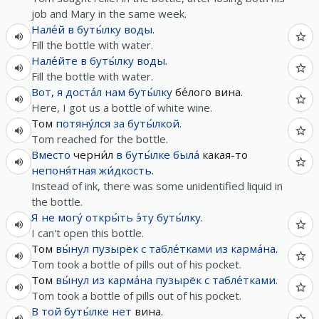
job and Mary in the same week.
Нале́й
в
буты́лку
воды
.
Fill the bottle with water.
Нале́йте
в
буты́лку
воды
.
Fill the bottle with water.
Вот
,
я
доста́л
нам
буты́лку
бе́лого вина.
Here, I got us a bottle of white wine.
Том
потяну́лся
за
буты́лкой
.
Tom reached for the bottle.
Вместо
черни́л
в
буты́лке
была́
какая-то
непоня́тная
жи́дкость
.
Instead of ink, there was some unidentified liquid in
the bottle.
Я
не
могу́
откры́ть
э́ту
буты́лку
.
I can't open this bottle.
Том
вы́нул
пузырёк
с
табле́тками
из
карма́на
.
Tom took a bottle of pills out of his pocket.
Том
вы́нул
из
карма́на
пузырёк
с
табле́тками
.
Tom took a bottle of pills out of his pocket.
В
той
буты́лке
нет
вина.