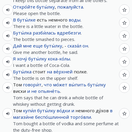
I keep this bottle separate from all the others.
Откро́йте
буты́лку
,
пожалуйста
.
Please open the bottle.
В
буты́лке
есть немного
воды
.
There is a little water in the bottle.
Буты́лка
разби́лась
вдребезги
.
The bottle smashed to pieces.
Дай
мне
еще
буты́лку
, -
сказа́л
он
.
Give me another bottle, he said.
Я
хочу́
буты́лку
кока-ко́лы
.
I want a bottle of Coca-Cola.
Буты́лка
стоит
на
ве́рхней
полке.
The bottle is on the upper shelf.
Том
говори́т
,
что
мо́жет
вы́пить
буты́лку
виски
и
не
опьяне́ть
.
Tom says that he can drink a whole bottle of
whiskey without getting drunk.
Том
купи́л
буты́лку
во́дки
и
немного ду́хов
в
магази́не
беспо́шлинной
торго́вли
.
Tom bought a bottle of vodka and some perfume at
the duty-free shop.