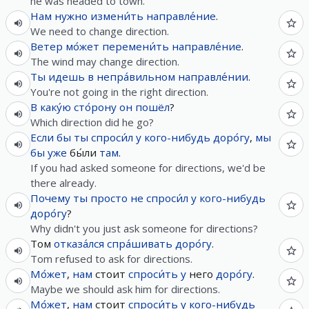
he was headed to town.
Нам
нужно
измени́ть
направле́ние
.
We need to change direction.
Ветер
мо́жет
перемени́ть
направле́ние
.
The wind may change direction.
Ты
идешь
в
непра́вильном
направле́нии
.
You're not going in the right direction.
В
каку́ю
сто́рону
он
пошёл
?
Which direction did he go?
Если
бы
ты
спроси́л
у
кого-нибудь
доро́гу
,
мы
бы
уже
бы́ли
там
.
If you had asked someone for directions, we'd be
there already.
Почему
ты
просто
не
спроси́л
у
кого-нибудь
доро́гу
?
Why didn't you just ask someone for directions?
Том
отказа́лся
спра́шивать
доро́гу
.
Tom refused to ask for directions.
Мо́жет
,
нам
стоит
спроси́ть
у
него
доро́гу
.
Maybe we should ask him for directions.
Мо́жет
,
нам
стоит
спроси́ть
у
кого-нибудь