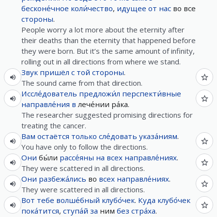
бесконе́чное
коли́чество
,
идущее
от
нас
во все
стороны
.
People worry a lot more about the eternity after
their deaths than the eternity that happened before
they were born. But it’s the same amount of infinity,
rolling out in all directions from where we stand.
Звук
пришёл
с
той
стороны
.
The sound came from that direction.
Иссле́дователь
предложи́л
перспекти́вные
направле́ния
в
лече́нии ра́ка.
The researcher suggested promising directions for
treating the cancer.
Вам
остаётся
только
сле́довать
указа́ниям
.
You have only to follow the directions.
Они
бы́ли
рассе́яны
на
всех
направле́ниях
.
They were scattered in all directions.
Они
разбежа́лись
во
всех
направле́ниях
.
They were scattered in all directions.
Вот
тебе
волше́бный
клубо́чек
.
Куда
клубо́чек
пока́тится
,
ступа́й
за
ним
без
стра́ха
.