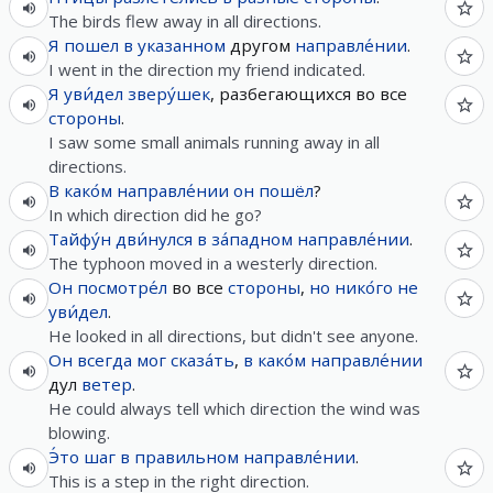
The birds flew away in all directions.
Я
пошел
в
указанном
другом
направле́нии
.
I went in the direction my friend indicated.
Я
уви́дел
зверу́шек
, разбегающихся во все
стороны
.
I saw some small animals running away in all
directions.
В
како́м
направле́нии
он
пошёл
?
In which direction did he go?
Тайфу́н
дви́нулся
в
за́падном
направле́нии
.
The typhoon moved in a westerly direction.
Он
посмотре́л
во все
стороны
,
но
нико́го
не
уви́дел
.
He looked in all directions, but didn't see anyone.
Он
всегда
мог
сказа́ть
,
в
како́м
направле́нии
дул
ветер
.
He could always tell which direction the wind was
blowing.
Э́то
шаг
в
правильном
направле́нии
.
This is a step in the right direction.