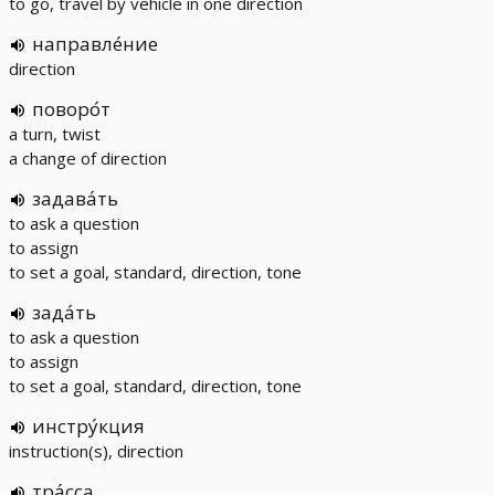
to go, travel by vehicle in one direction
направле́ние
direction
поворо́т
a turn, twist
a change of direction
задава́ть
to ask a question
to assign
to set a goal, standard, direction, tone
зада́ть
to ask a question
to assign
to set a goal, standard, direction, tone
инстру́кция
instruction(s), direction
тра́сса