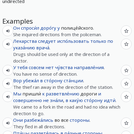
undirected
Examples
Он
спроси́л
доро́гу
у
полице́йского.
She inquired directions from the policeman.
Лекарства
следует
испо́льзовать
только
по
указа́нию
врача́
.
Drugs should be used only at the direction of a
doctor.
У
тебя
совсем
нет
чу́вства
направле́ния
.
You have no sense of direction.
Вор
убежа́л
в
сто́рону
ста́нции
.
The thief ran away in the direction of the station.
Мы
пришли́
к
разветвле́нию
дороги
и
совершенно
не
зна́ли
,
в
каку́ю
сто́рону
идти́
.
We came to a fork in the road and had no idea which
direction to go.
Они
разбежа́лись
во все
стороны
.
They fled in all directions.
Пти́цы
разлете́лись
в
ра́зные
стороны
.