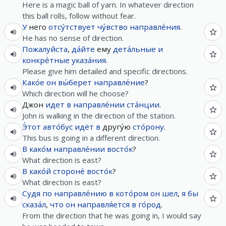
Here is a magic ball of yarn. In whatever direction
this ball rolls, follow without fear.
У
него
отсу́тствует
чу́вство
направле́ния
.
He has no sense of direction.
Пожалуйста
,
да́йте
ему
дета́льные
и
конкре́тные
указа́ния
.
Please give him detailed and specific directions.
Како́е
он
вы́берет
направле́ние
?
Which direction will he choose?
Джон
идет
в
направле́нии
ста́нции
.
John is walking in the direction of the station.
Э́тот
авто́бус
идёт
в
другу́ю
сто́рону
.
This bus is going in a different direction.
В
како́м
направле́нии
восто́к
?
What direction is east?
В
како́й
стороне́
восто́к
?
What direction is east?
Судя
по
направле́нию
в
кото́ром
он
шел
,
я
бы
сказа́л
,
что
он
направля́ется
в
го́род
.
From the direction that he was going in, I would say