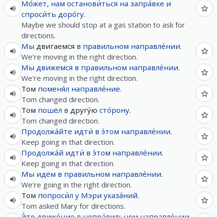
Мо́жет
,
нам
останови́ться
на
запра́вке
и
спроси́ть
доро́гу
.
Maybe we should stop at a gas station to ask for
directions.
Мы
двигаемся
в
правильном
направле́нии
.
We're moving in the right direction.
Мы
движемся
в
правильном
направле́нии
.
We're moving in the right direction.
Том
поменя́л
направле́ние
.
Tom changed direction.
Том
пошёл
в
другу́ю
сто́рону
.
Tom changed direction.
Продолжа́йте
идти́
в
э́том
направле́нии
.
Keep going in that direction.
Продолжа́й
идти́
в
э́том
направле́нии
.
Keep going in that direction.
Мы
идём
в
правильном
направле́нии
.
We're going in the right direction.
Том
попроси́л
у
Мэри
указа́ний
.
Tom asked Mary for directions.
Э́то
движе́ние
в
непра́вильном
направле́нии
.