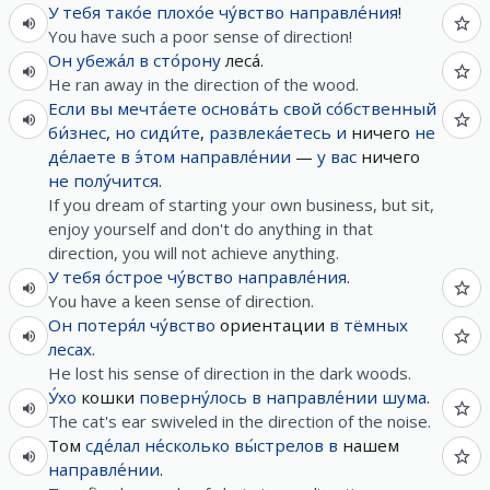
У
тебя
тако́е
плохо́е
чу́вство
направле́ния
!
You have such a poor sense of direction!
Он
убежа́л
в
сто́рону
леса́.
He ran away in the direction of the wood.
Если
вы
мечта́ете
основа́ть
свой
со́бственный
би́знес
,
но
сиди́те
,
развлека́етесь
и
ничего
не
де́лаете
в
э́том
направле́нии
—
у
вас
ничего
не
полу́чится
.
If you dream of starting your own business, but sit,
enjoy yourself and don't do anything in that
direction, you will not achieve anything.
У
тебя
о́строе
чу́вство
направле́ния
.
You have a keen sense of direction.
Он
потеря́л
чу́вство
ориентации
в
тёмных
лесах
.
He lost his sense of direction in the dark woods.
У́хо
кошки
поверну́лось
в
направле́нии
шума
.
The cat's ear swiveled in the direction of the noise.
Том
сде́лал
не́сколько
вы́стрелов
в
нашем
направле́нии
.