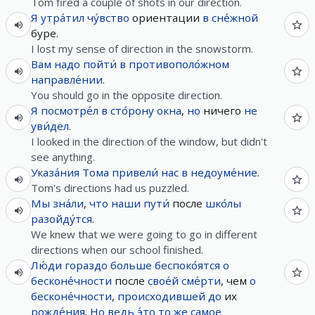
Tom fired a couple of shots in our direction.
Я
утра́тил
чу́вство
ориентации
в
сне́жной
буре.
I lost my sense of direction in the snowstorm.
Вам
надо
пойти́
в
противополо́жном
направле́нии
.
You should go in the opposite direction.
Я
посмотре́л
в
сто́рону
окна
,
но
ничего
не
уви́дел
.
I looked in the direction of the window, but didn't
see anything.
Указа́ния
Тома
привели́
нас
в
недоуме́ние
.
Tom's directions had us puzzled.
Мы
зна́ли
,
что
наши
пути́
после
шко́лы
разойду́тся
.
We knew that we were going to go in different
directions when our school finished.
Лю́ди
гораздо
больше
беспоко́ятся
о
бесконе́чности
после
свое́й
сме́рти
, чем
о
бесконе́чности
,
происходившей
до
их
рожде́ния
.
Но
ведь
э́то
то же самое