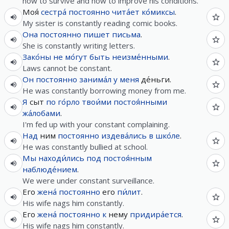
how to survive and how to improve his conditions.
Моя́
сестра́
постоянно
чита́ет
ко́миксы
.
My sister is constantly reading comic books.
Она
постоянно
пишет
письма
.
She is constantly writing letters.
Зако́ны
не
мо́гут
быть
неизме́нными
.
Laws cannot be constant.
Он
постоянно
занима́л
у
меня
де́ньги.
He was constantly borrowing money from me.
Я
сыт
по
го́рло
твои́ми
постоя́нными
жа́лобами
.
I'm fed up with your constant complaining.
Над
ним
постоянно
издева́лись
в
шко́ле
.
He was constantly bullied at school.
Мы
находи́лись
под
постоя́нным
наблюде́нием
.
We were under constant surveillance.
Его
жена́
постоянно
его
пи́лит
.
His wife nags him constantly.
Его
жена́
постоянно
к
нему
придира́ется
.
His wife nags him constantly.