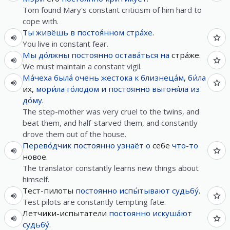
Tom found Mary's constant criticism of him hard to
cope with.
Ты
живёшь
в
постоя́нном
стра́хе
.
You live in constant fear.
Мы
до́лжны
постоянно
остава́ться
на
стра́же.
We must maintain a constant vigil.
Ма́чеха
была́
очень
жестока
к
близнеца́м
,
би́ла
их,
мори́ла
го́лодом
и
постоянно
выгоня́ла
из
до́му
.
The step-mother was very cruel to the twins, and
beat them, and half-starved them, and constantly
drove them out of the house.
Перево́дчик
постоянно
узнаёт
о
себе
что-то
новое.
The translator constantly learns new things about
himself.
Тест-пилоты
постоянно
испы́тывают
судьбу́
.
Test pilots are constantly tempting fate.
Летчики-испытатели
постоянно
искуша́ют
судьбу́
.