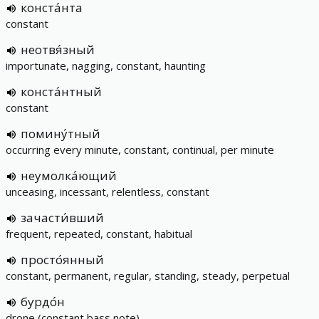
конста́нта
constant
неотвя́зный
importunate, nagging, constant, haunting
конста́нтный
constant
помину́тный
occurring every minute, constant, continual, per minute
неумолка́ющий
unceasing, incessant, relentless, constant
зачасти́вший
frequent, repeated, constant, habitual
просто́янный
constant, permanent, regular, standing, steady, perpetual
бурдо́н
drone (constant bass note)