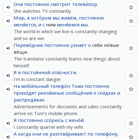
Она
постоянно
смо́трит
телеви́зор
.
She watches TV constantly.
Мир
,
в
кото́ром
мы
живём
,
постоянно
меня́ется
,
и
с
ним
меня́емся
мы
.
The world in which we live is constantly changing
and so are we.
Перево́дчик
постоянно
узнаёт
о
себе но́вые
ве́щи.
The translator constantly learns new things about
himself.
Я
в
постоя́нной
опа́сности
.
I'm in constant danger.
На
моби́льный
телефо́н
Тома
постоянно
прихо́дят
рекла́мные
сообще́ния
о
ски́дках
и
распрода́жах
.
Advertisements for discounts and sales constantly
arrive on Tom's mobile phone.
Я
постоянно
ссо́рюсь
с
жено́й
.
I constantly quarrel with my wife.
А
когда
они
не
разгова́ривают
по
телефо́ну
,