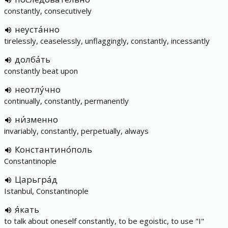
constantly, consecutively
неуста́нно
tirelessly, ceaselessly, unflaggingly, constantly, incessantly
долба́ть
constantly beat upon
неотлу́чно
continually, constantly, permanently
ни́зменно
invariably, constantly, perpetually, always
Константино́поль
Constantinople
Царьгра́д
Istanbul, Constantinople
я́кать
to talk about oneself constantly, to be egoistic, to use "I"