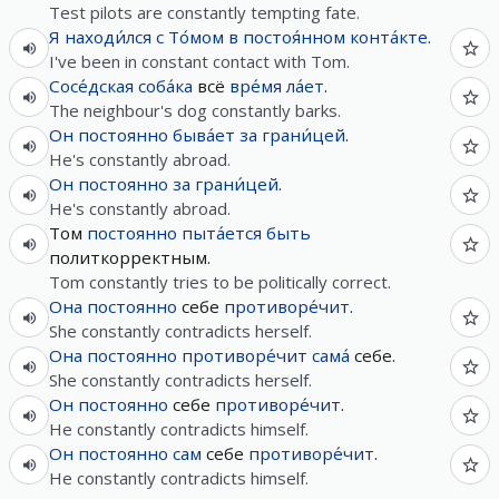
Test pilots are constantly tempting fate.
Я
находи́лся
с
То́мом
в
постоя́нном
конта́кте
.
I've been in constant contact with Tom.
Сосе́дская
соба́ка
всё
вре́мя
ла́ет
.
The neighbour's dog constantly barks.
Он
постоянно
быва́ет
за
грани́цей
.
He's constantly abroad.
Он
постоянно
за
грани́цей
.
He's constantly abroad.
Том
постоянно
пыта́ется
быть
политкорректным.
Tom constantly tries to be politically correct.
Она
постоянно
себе
противоре́чит
.
She constantly contradicts herself.
Она
постоянно
противоре́чит
сама́
себе.
She constantly contradicts herself.
Он
постоянно
себе
противоре́чит
.
He constantly contradicts himself.
Он
постоянно
сам
себе
противоре́чит
.
He constantly contradicts himself.