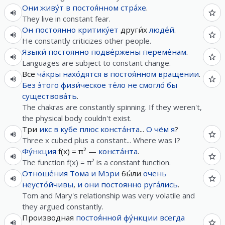
Они
живу́т
в
постоя́нном
стра́хе
.
They live in constant fear.
Он
постоянно
критику́ет
други́х
люде́й
.
He constantly criticizes other people.
Языки́
постоянно
подве́ржены
переме́нам
.
Languages are subject to constant change.
Все
ча́кры
нахо́дятся
в
постоя́нном
вращении
.
Без
э́того
физи́ческое
те́ло
не
смогло́
бы
существова́ть
.
The chakras are constantly spinning. If they weren't,
the physical body couldn't exist.
Три
икс
в
кубе
плюс
конста́нта
...
О чём
я
?
Three x cubed plus a constant... Where was I?
Фу́нкция
f(x) = π² —
конста́нта
.
The function f(x) = π² is a constant function.
Отноше́ния
Тома
и
Мэри
бы́ли
очень
неусто́йчивы
,
и
они
постоянно
руга́лись
.
Tom and Mary's relationship was very volatile and
they argued constantly.
Производная
постоя́нной
фу́нкции
всегда