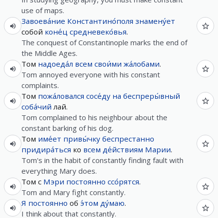
use of maps.
Завоева́ние
Константино́поля
знамену́ет
собой
коне́ц
средневеко́вья
.
The conquest of Constantinople marks the end of
the Middle Ages.
Том
надоеда́л
всем
свои́ми
жа́лобами
.
Tom annoyed everyone with his constant
complaints.
Том
пожа́ловался
сосе́ду
на
беспреры́вный
соба́чий
лай.
Tom complained to his neighbour about the
constant barking of his dog.
Том
име́ет
привы́чку
беспрестанно
придира́ться
ко
всем
де́йствиям
Марии
.
Tom's in the habit of constantly finding fault with
everything Mary does.
Том c
Мэри
постоянно
ссо́рятся
.
Tom and Mary fight constantly.
Я
постоянно
об
э́том
ду́маю
.
I think about that constantly.