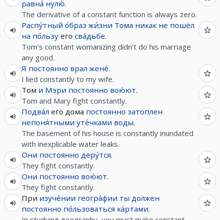
равна́
нулю́
.
The derivative of a constant function is always zero.
Распу́тный
о́браз
жи́зни
Тома
никак
не
пошёл
на
по́льзу
его
сва́дьбе
.
Tom's constant womanizing didn't do his marriage
any good.
Я
постоянно
врал
жене́
.
I lied constantly to my wife.
Том
и
Мэри
постоянно
вою́ют
.
Tom and Mary fight constantly.
Подва́л
его дома
постоянно
затоплен
непоня́тными
уте́чками
воды
.
The basement of his house is constantly inundated
with inexplicable water leaks.
Они
постоянно
деру́тся
.
They fight constantly.
Они
постоянно
вою́ют
.
They fight constantly.
При
изуче́нии
геогра́фии
ты
должен
постоянно
по́льзоваться
ка́ртами
.
In studying geography, you must make constant