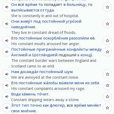
Он
всё
вре́мя
то попадает
в
больни́цу
, то
выпи́сывается
оттуда
.
She is constantly in and out of hospital.
Они
живу́т
под
постоя́нной
угро́зой
наводне́ния
.
They live in constant dread of floods.
Его
постоя́нные
оскорбле́ния
разозли́ли
её.
His constant insults aroused her anger.
Постоя́нные
приграни́чные
конфли́кты
между
А́нглией
и
Шотла́ндией
подошли́
к
концу́
.
The constant border wars between England and
Scotland came to an end.
Нам
досажда́л
постоя́нный
шум
.
We are annoyed at the constant noise.
Его
постоя́нные
жа́лобы
вы́вели
меня
из
себя
.
His constant complaints aroused my rage.
Вода
ка́мень
то́чит
.
Constant dripping wears away a stone.
Э́тот
тип
точно
как
флюгер
, все
вре́мя
меня́ет
свое
мне́ние
.