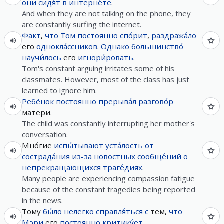
они
сидя́т
в
интерне́те
.
And when they are not talking on the phone, they
are constantly surfing the internet.
Факт
,
что
Том
постоянно
спо́рит
,
раздража́ло
его
однокла́ссников
.
Однако
большинство́
научи́лось
его
игнори́ровать
.
Tom's constant arguing irritates some of his
classmates. However, most of the class has just
learned to ignore him.
Ребёнок
постоянно
прерыва́л
разгово́р
матери.
The child was constantly interrupting her mother's
conversation.
Мно́гие
испы́тывают
уста́лость
от
сострада́ния
из-за
новостных
сообще́ний
о
непрекращающихся
траге́диях
.
Many people are experiencing compassion fatigue
because of the constant tragedies being reported
in the news.
Тому
бы́ло
нелегко
справля́ться
с
тем,
что
Мэри
его
постоянно
критику́ет
.