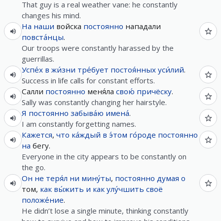
That guy is a real weather vane: he constantly
changes his mind.
На
наши
войска
постоянно
нападали
повста́нцы
.
Our troops were constantly harassed by the
guerrillas.
Успе́х
в
жи́зни
тре́бует
постоя́нных
уси́лий
.
Success in life calls for constant efforts.
Салли
постоянно
меня́ла
свою́
причёску
.
Sally was constantly changing her hairstyle.
Я
постоянно
забыва́ю
имена́
.
I am constantly forgetting names.
Кажется
,
что
ка́ждый
в
э́том
го́роде
постоянно
на
бегу.
Everyone in the city appears to be constantly on
the go.
Он
не
теря́л
ни
мину́ты
,
постоянно
думая
о
том,
как
вы́жить
и
как
улу́чшить
своё
положе́ние
.
He didn’t lose a single minute, thinking constantly