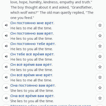
love, hope, humility, kindness, empathy and truth."
The boy thought about it and asked, "Grandfather,
which wolf wins?" The old man quietly replied, "The
one you feed."
Он
постоянно
мне
врёт
.
He lies to me all the time.
Он
постоянно
вам
врёт
.
He lies to you all the time.
Он
постоянно
тебе
врёт
.
He lies to you all the time.
Он
тебе
всё
вре́мя
врёт
.
He lies to you all the time.
Он
всё
вре́мя
вам
врёт
.
He lies to you all the time.
Он
всё
вре́мя
мне
врёт
.
He lies to me all the time.
Она
постоянно
вам
врёт
.
She lies to you all the time.
Она
всё
вре́мя
вам
врёт
.
She lies to you all the time.