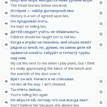
Мёртвое
мо́ре
нахо́дится
ниже
у́ровня
моря
.
The Dead Sea lies below sea level.
Исто́рия
—
набо́р
договорной
лжи
.
History is a set of agreed upon lies.
Он
продолжа́л
лгать
.
He kept on telling lies.
Дете́й
следует
учи́ть
не
обма́нывать
.
Children should be taught not to tell lies.
Когда
я
игра́ю
на
пиани́но
,
моя́
ко́шка
лежи́т
рядом
со
мной
,
но
,
ду́маю
,
на самом де́ле
ей
нра́вится
осяза́ть
табуре́т
и
теплоту́
трубы
над
ним
.
My cat lies next to me when I play piano, but I think
it's really appreciating the fabric of the bench and
the warmth of the duct over it.
Врёт
он
всё
.
Ничего
я
не
спи́сывал
.
He lies all the way. I ain't cheated.
Ты
опять
лжёшь
.
You're telling lies again.
Не
ве́рьте
ей
,
потому что
она
всегда
лжет
.
Don't believe her because she always lies.