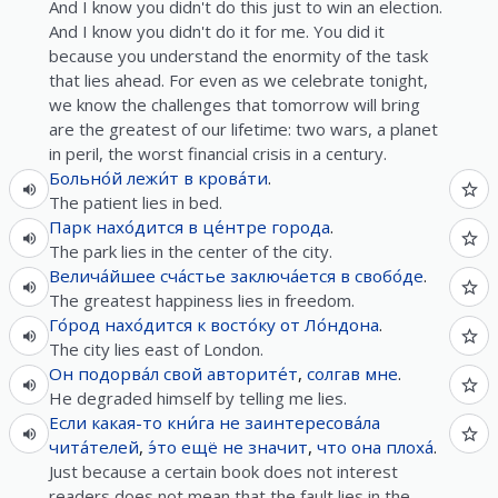
And I know you didn't do this just to win an election.
And I know you didn't do it for me. You did it
because you understand the enormity of the task
that lies ahead. For even as we celebrate tonight,
we know the challenges that tomorrow will bring
are the greatest of our lifetime: two wars, a planet
in peril, the worst financial crisis in a century.
Больно́й
лежи́т
в
крова́ти
.
The patient lies in bed.
Парк
нахо́дится
в
це́нтре
города
.
The park lies in the center of the city.
Велича́йшее
сча́стье
заключа́ется
в
свобо́де
.
The greatest happiness lies in freedom.
Го́род
нахо́дится
к
восто́ку
от
Ло́ндона
.
The city lies east of London.
Он
подорва́л
свой
авторите́т
,
солгав
мне
.
He degraded himself by telling me lies.
Если
какая-то
кни́га
не
заинтересова́ла
чита́телей
,
э́то
ещё
не
значит
,
что
она
плоха́
.
Just because a certain book does not interest
readers does not mean that the fault lies in the