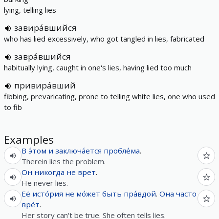
lying, telling lies
завира́вшийся
who has lied excessively, who got tangled in lies, fabricated
завра́вшийся
habitually lying, caught in one's lies, having lied too much
привира́вший
fibbing, prevaricating, prone to telling white lies, one who used
to fib
Examples
В
э́том
и
заключа́ется
пробле́ма
.
Therein lies the problem.
Он
никогда
не
врет
.
He never lies.
Её
исто́рия
не
мо́жет
быть
пра́вдой
.
Она
часто
врёт
.
Her story can't be true. She often tells lies.