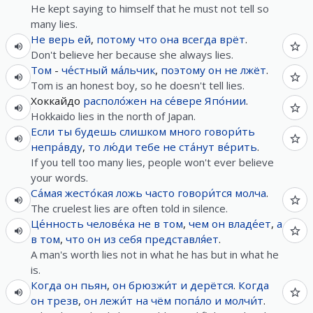
He kept saying to himself that he must not tell so
many lies.
Не
верь
ей
,
потому что
она
всегда
врёт
.
Don't believe her because she always lies.
Том
-
че́стный
ма́льчик
,
поэтому
он
не
лжёт
.
Tom is an honest boy, so he doesn't tell lies.
Хоккайдо
располо́жен
на
се́вере
Япо́нии
.
Hokkaido lies in the north of Japan.
Если
ты
будешь
слишком
много
говори́ть
непра́вду
,
то
лю́ди
тебе
не
ста́нут
ве́рить
.
If you tell too many lies, people won't ever believe
your words.
Са́мая
жесто́кая
ложь
часто
говори́тся
молча
.
The cruelest lies are often told in silence.
Це́нность
челове́ка
не
в
том
,
чем
он
владе́ет
,
а
в
том
,
что
он
из
себя
представля́ет
.
A man's worth lies not in what he has but in what he
is.
Когда
он
пьян
,
он
брюзжи́т
и
дерётся
.
Когда
он
трезв
,
он
лежи́т
на
чём
попа́ло
и
молчи́т
.