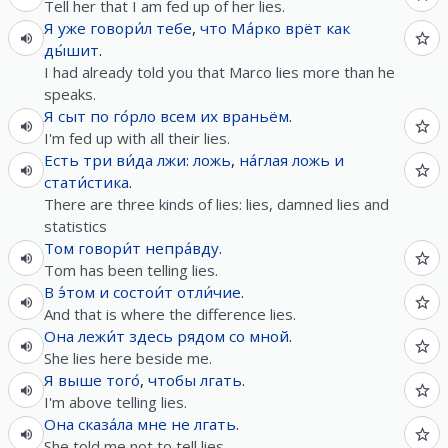
Tell her that I am fed up of her lies.
Я
уже
говори́л
тебе
,
что
Ма́рко
врёт
как
ды́шит
.
I had already told you that Marco lies more than he
speaks.
Я
сыт
по
го́рло
всем
их
враньём
.
I'm fed up with all their lies.
Есть
три
ви́да
лжи
:
ложь
,
на́глая
ложь
и
стати́стика
.
There are three kinds of lies: lies, damned lies and
statistics
Том
говори́т
непра́вду
.
Tom has been telling lies.
В
э́том
и
состои́т
отли́чие
.
And that is where the difference lies.
Она
лежи́т
здесь
рядом
со
мной
.
She lies here beside me.
Я
выше
того́
,
чтобы
лгать
.
I'm above telling lies.
Она
сказа́ла
мне
не
лгать
.
She told me not to tell lies.