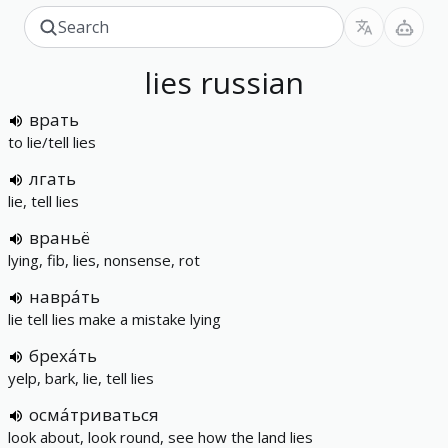
lies
russian
врать
to lie/tell lies
лгать
lie, tell lies
враньё
lying, fib, lies, nonsense, rot
навра́ть
lie tell lies make a mistake lying
бреха́ть
yelp, bark, lie, tell lies
осма́триваться
look about, look round, see how the land lies