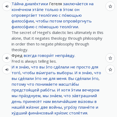
Та́йна
диале́ктики
Гегеля
заключа́ется
на
коне́чном
эта́пе
только
в
э́том
:
он
опроверга́ет
теоло́гию
с
по́мощью
филосо́фии
,
чтобы
потом
опрове́ргнуть
филосо́фию
с
по́мощью
теоло́гии
.
The secret of Hegel's dialectic lies ultimately in this
alone, that it negates theology through philosophy
in order then to negate philosophy through
theology.
Фред
всегда
говори́т
непра́вду
.
Fred is always telling lies.
И
я
зна́ю
,
что
вы
э́то
сде́лали
не
просто
для
того́
,
чтобы
вы́играть
выборы
.
И
я
зна́ю
,
что
вы
сде́лали
э́то
не
для
меня
.
Вы
сде́лали
э́то
,
потому что
понима́ете
масшта́бы
предстоя́щей
рабо́ты
.
И
хотя
э́тим
вечером
мы
пра́зднуем
,
мы
зна́ем
,
что
за́втрашний
день
принесёт
нам
велича́йшие
вы́зовы
в
наше́й
жи́зни
:
две
войны
,
угро́зу
плане́те
и
ху́дший
фина́нсовый
кри́зис
столе́тия
.