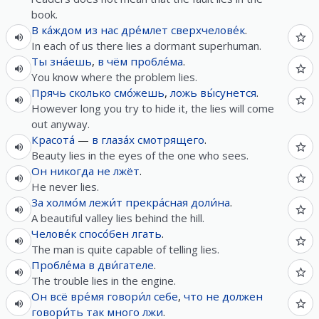
book.
В
ка́ждом
из
нас
дре́млет
сверхчелове́к
.
In each of us there lies a dormant superhuman.
Ты
зна́ешь
,
в
чём
пробле́ма
.
You know where the problem lies.
Прячь
сколько
смо́жешь
,
ложь
вы́сунется
.
However long you try to hide it, the lies will come
out anyway.
Красота́
—
в
глаза́х
смотрящего
.
Beauty lies in the eyes of the one who sees.
Он
никогда
не
лжёт
.
He never lies.
За
холмо́м
лежи́т
прекра́сная
доли́на
.
A beautiful valley lies behind the hill.
Челове́к
спосо́бен
лгать
.
The man is quite capable of telling lies.
Пробле́ма
в
дви́гателе
.
The trouble lies in the engine.
Он
всё
вре́мя
говори́л
себе
,
что
не
должен
говори́ть
так
много
лжи
.