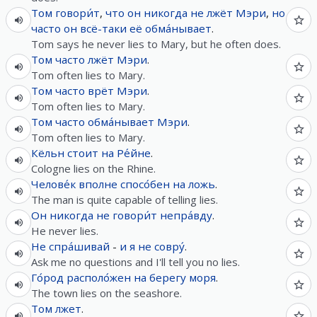
Том
говори́т
,
что
он
никогда
не
лжёт
Мэри
,
но
часто
он
всё-таки
её
обма́нывает
.
Tom says he never lies to Mary, but he often does.
Том
часто
лжёт
Мэри
.
Tom often lies to Mary.
Том
часто
врёт
Мэри
.
Tom often lies to Mary.
Том
часто
обма́нывает
Мэри
.
Tom often lies to Mary.
Кёльн
стоит
на
Ре́йне
.
Cologne lies on the Rhine.
Челове́к
вполне
спосо́бен
на
ложь
.
The man is quite capable of telling lies.
Он
никогда
не
говори́т
непра́вду
.
He never lies.
Не
спра́шивай
-
и
я
не
совру́
.
Ask me no questions and I'll tell you no lies.
Го́род
располо́жен
на
берегу
моря
.
The town lies on the seashore.
Том
лжет
.