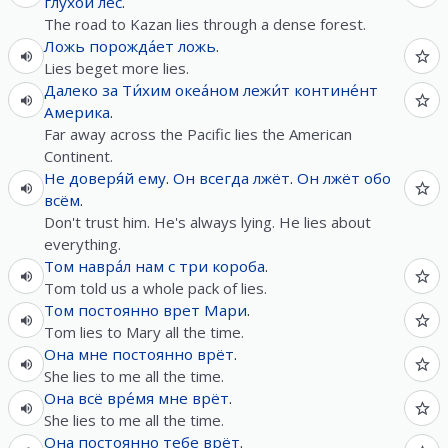
глухо́й
лес
.
The road to Kazan lies through a dense forest.
Ложь
порожда́ет
ложь
.
Lies beget more lies.
Далеко
за
Ти́хим
океа́ном
лежи́т
контине́нт
Америка
.
Far away across the Pacific lies the American
Continent.
Не
доверя́й
ему
.
Он
всегда
лжёт
.
Он
лжёт
обо
всём
.
Don't trust him. He's always lying. He lies about
everything.
Том
навра́л
нам
с
три
короба
.
Tom told us a whole pack of lies.
Том
постоянно
врет
Мари
.
Tom lies to Mary all the time.
Она
мне
постоянно
врёт
.
She lies to me all the time.
Она
всё
вре́мя
мне
врёт
.
She lies to me all the time.
Она
постоянно
тебе
врёт
.