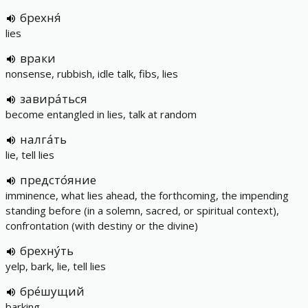
брехня́
lies
враки
nonsense, rubbish, idle talk, fibs, lies
завира́ться
become entangled in lies, talk at random
налга́ть
lie, tell lies
предсто́яние
imminence, what lies ahead, the forthcoming, the impending
standing before (in a solemn, sacred, or spiritual context),
confrontation (with destiny or the divine)
брехну́ть
yelp, bark, lie, tell lies
бре́шущий
barking