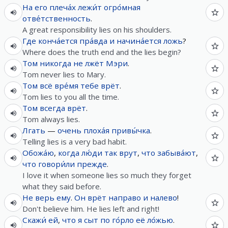
На
его
плеча́х
лежи́т
огро́мная
отве́тственность
.
A great responsibility lies on his shoulders.
Где
конча́ется
пра́вда
и
начина́ется
ложь
?
Where does the truth end and the lies begin?
Том
никогда
не
лжёт
Мэри
.
Tom never lies to Mary.
Том
всё
вре́мя
тебе
врёт
.
Tom lies to you all the time.
Том
всегда
врёт
.
Tom always lies.
Лгать
—
очень
плоха́я
привы́чка
.
Telling lies is a very bad habit.
Обожа́ю
,
когда
лю́ди
так
врут
,
что
забыва́ют
,
что
говори́ли
прежде
.
I love it when someone lies so much they forget
what they said before.
Не
верь
ему
.
Он
врёт
направо
и
налево
!
Don't believe him. He lies left and right!
Скажи́
ей
,
что
я
сыт
по
го́рло
её
ло́жью
.