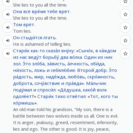
She lies to you all the time.
Она
всё
вре́мя
тебе
врёт
.
She lies to you all the time.
Том
врёт
.
Tom lies.
Он
стыди́тся
лгать
.
He is ashamed of telling lies.
Стари́к
как-то
сказа́л
вну́ку
: «
Сыно́к
,
в
ка́ждом
из
нас
веду́т
борьбу́
два
во́лка
.
Один
из
них
зол
.
Э́то
зло́ба
,
за́висть
,
а́лчность
,
оби́да
,
ни́зость
,
ложь
и
себялю́бие
.
Второй
добр
.
Э́то
ра́дость
,
мир
,
наде́жда
,
любо́вь
,
скро́мность
,
доброта
,
сочу́вствие
и
пра́вда
».
Ма́льчик
поду́мал
и
спроси́л
: «
Де́душка
,
како́й
волк
одоле́ет
?»
Стари́к
тихо
отве́тил
: «
Тот
,
кого
ты
ко́рмишь
».
An old man told his grandson, "My son, there is a
battle between two wolves inside us all. One is evil.
It is anger, jealousy, greed, resentment, inferiority,
lies and ego. The other is good. It is joy, peace,