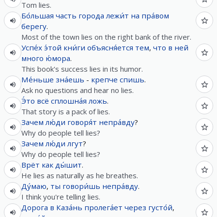
Tom lies.
Бо́льшая
часть
города
лежи́т
на
пра́вом
берегу
.
Most of the town lies on the right bank of the river.
Успе́х
э́той
кни́ги
объясня́ется
тем
,
что
в
ней
много
ю́мора
.
This book's success lies in its humor.
Ме́ньше
зна́ешь
-
крепче
спишь
.
Ask no questions and hear no lies.
Э́то
всё
сплошна́я
ложь
.
That story is a pack of lies.
Зачем
лю́ди
говоря́т
непра́вду
?
Why do people tell lies?
Зачем
лю́ди
лгут
?
Why do people tell lies?
Врёт
как
ды́шит
.
He lies as naturally as he breathes.
Ду́маю
,
ты
говори́шь
непра́вду
.
I think you're telling lies.
Дорога
в
Каза́нь
пролега́ет
через
густо́й
,