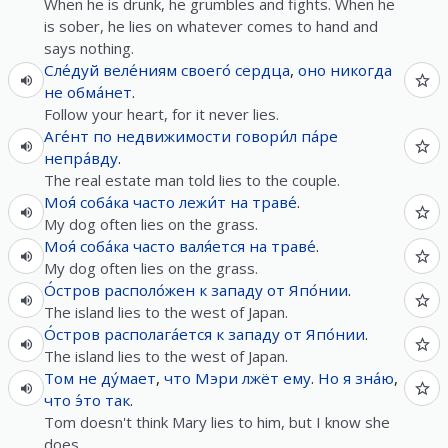
When he is drunk, he grumbles and fights. When he
is sober, he lies on whatever comes to hand and
says nothing.
Сле́дуй
веле́ниям
своего́
сердца
,
оно
никогда
не
обма́нет
.
Follow your heart, for it never lies.
Аге́нт
по
недвижимости
говори́л
па́ре
непра́вду
.
The real estate man told lies to the couple.
Моя́
соба́ка
часто
лежи́т
на
траве́
.
My dog often lies on the grass.
Моя́
соба́ка
часто
валя́ется
на
траве́
.
My dog often lies on the grass.
О́стров
располо́жен
к
западу
от
Япо́нии
.
The island lies to the west of Japan.
О́стров
располага́ется
к
западу
от
Япо́нии
.
The island lies to the west of Japan.
Том
не
ду́мает
,
что
Мэри
лжёт
ему
.
Но
я
зна́ю
,
что
э́то
так
.
Tom doesn't think Mary lies to him, but I know she
does.