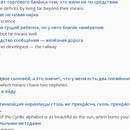
и́т
торго́вого
бала́нса
тем
,
что
жи́ли
не
по
сре́дствам
.
 deficits by living far beyond their means.
ае
не
но́вая
нау́ка
.
science.
ак
су́щий
ребёнок
,
но
у
него
благи́е
наме́рения
.
, but he means well.
́дство
сообще́ния
—
желе́зная
дорога
.
as developed — the railway.
о
.
двое
сынове́й
,
а
э́то
значит
,
что
у
меня
есть
два
племя́нни
 which means I have two nephews.
в
ви́ду
.
тиниза́ция
кири́ллицы
столь
же
прекра́сна
,
сколь
прекра́с
ь
.
 the Cyrillic alphabet is as beautiful as the sun, which burns your
́льными
методами
.
l means.