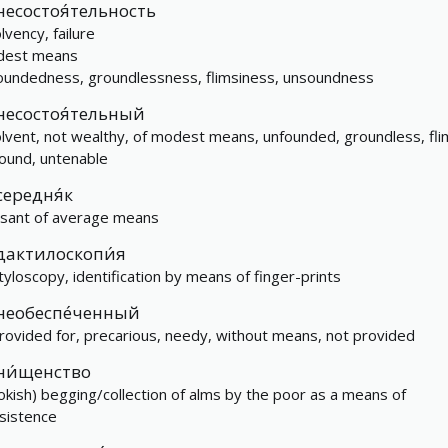
несостоя́тельность
lvency, failure
est means
oundedness, groundlessness, flimsiness, unsoundness
несостоя́тельный
olvent, not wealthy, of modest means, unfounded, groundless, fli
ound, untenable
середня́к
sant of average means
дактилоскопи́я
tyloscopy, identification by means of finger-prints
необеспе́ченный
rovided for, precarious, needy, without means, not provided
ни́щенство
okish) begging/collection of alms by the poor as a means of
sistence