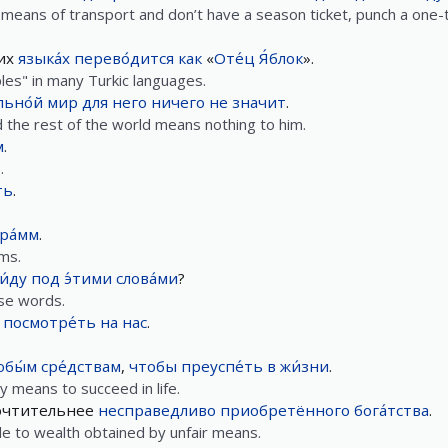
means of transport and don’t have a season ticket, punch a one-t
их
языка́х
перево́дится
как
«
Оте́ц
Я́блок
».
es" in many Turkic languages.
льно́й
мир
для
него
ничего
не
значит
.
d the rest of the world means nothing to him.
м
.
.
ть
.
ра́мм
.
ms.
и́ду
под
э́тими
слова́ми
?
se words.
посмотре́ть
на
нас
.
юбы́м
сре́дствам
,
чтобы
преуспе́ть
в
жи́зни
.
y means to succeed in life.
чтительнее
несправедливо
приобретённого
бога́тства
.
le to wealth obtained by unfair means.