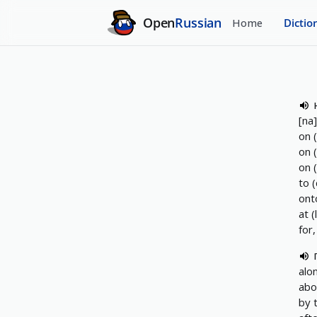
Open
Russian
Home
Dictio
[na]
on 
on 
on 
to (
ont
at (
for
alo
abo
by 