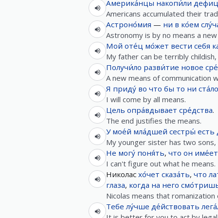
Америка́нцы
накопи́ли
дефиц
Americans accumulated their trade
Астроно́мия
—
ни в ко́ем слу́ч
Astronomy is by no means a new 
Мой
оте́ц
мо́жет
вести себя
к
My father can be terribly childish
Получи́ло
разви́тие
новое
сре
A new means of communication w
Я
приду́
во
что
бы
то
ни
ста́л
I will come by all means.
Цель
опра́вдывает
сре́дства
.
The end justifies the means.
У
мое́й
мла́дшей
сестры́
есть
My younger sister has two sons,
Не
могу́
поня́ть
,
что
он
име́ет
I can't figure out what he means.
Николас
хо́чет
сказа́ть
,
что
ла
глаза
,
когда
на
него
смо́триш
Nicolas means that romanization of
Тебе
лу́чше
де́йствовать
лега
It is better for you to act by lega