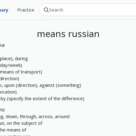
nary
Practice
means
russian
на
(place), during
(day/week)
(means of transport)
direction)
o, upon (direction), against (something)
location)
, by (specify the extent of the difference)
по
ng, down, through, across, around
ut, on the subject of
the means of