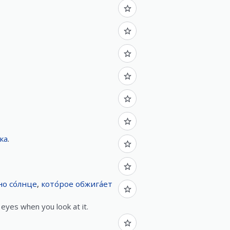
ка
.
но
со́лнце
,
кото́рое
обжига́ет
 eyes when you look at it.