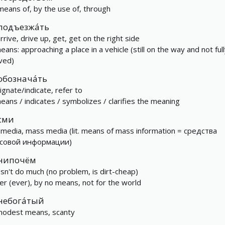
means of, by the use of, through
подъезжа́ть
rrive, drive up, get, get on the right side
eans: approaching a place in a vehicle (still on the way and not ful
ived)
обознача́ть
ignate/indicate, refer to
means / indicates / symbolizes / clarifies the meaning
сми
 media, mass media (lit. means of mass information = средства
совой информации)
нипочём
sn't do much (no problem, is dirt-cheap)
er (ever), by no means, not for the world
небога́тый
modest means, scanty