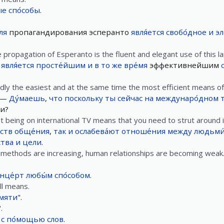
ые
спо́собы
.
ля
пропагандирования эсперанто
явля́ется
свобо́дное
и
эл
propagation of Esperanto is the fluent and elegant use of this l
явля́ется
просте́йшим
и
в
то
же
вре́мя
эффективнейшим
dly the easiest and at the same time the most efficient means of
 —
Ду́маешь
,
что
поскольку
ты
сейчас
на
междунаро́дном
и?
hat being on international TV means that you need to strut around
ств
обще́ния
,
так
и
ослабева́ют
отноше́ния
между
людьми
ства
и
цели
.
n methods are increasing, human relationships are becoming weak.
нце́рт
любы́м
спо́собом
.
ll means.
́мяти
".
.
с
по́мощью
слов
.