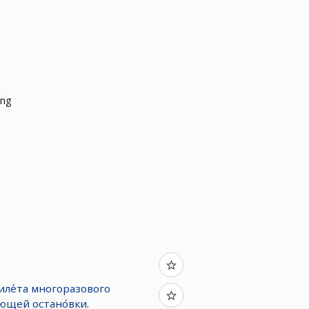
ing
иле́та
многоразового
ующей
остано́вки
.