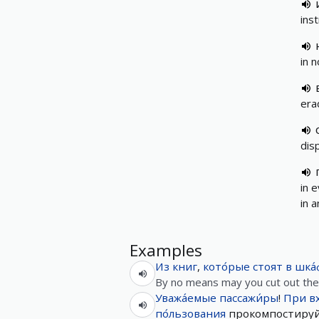
ins
in 
era
dis
in 
in 
Examples
Из
книг
,
кото́рые
стоят
в
шка́
By no means may you cut out the 
Уважа́емые
пассажи́ры
!
При
в
по́льзования
прокомпостиру