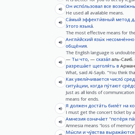
Он
испо́льзовал
все
возмо́жн
He used all available means.
Са́мый
эффекти́вный
метод
д
э́того
языка́
.
The most effective means for the 
Англи́йский
язы́к
несомне́нно
обще́ния
.
The English language is undoubte
—
Ты
что
, —
сказа́л
аль-Саиб.
разреша́ет
щеголя́ть
в
Арман
What, said Al-Sayib. "You think t
Как
увели́чивается
число́
сред
ситуа́ции
,
когда
пу́тают
сре́д
Just as all kinds of communicatio
means for ends.
Я
должен
доста́ть
биле́т
на
ко
I must get the concert ticket by a
Амнезия
означа́ет
"
поте́ря
па
Amnesia means "loss of memory"
Мы́сли
и
чу́вства
выража́ются