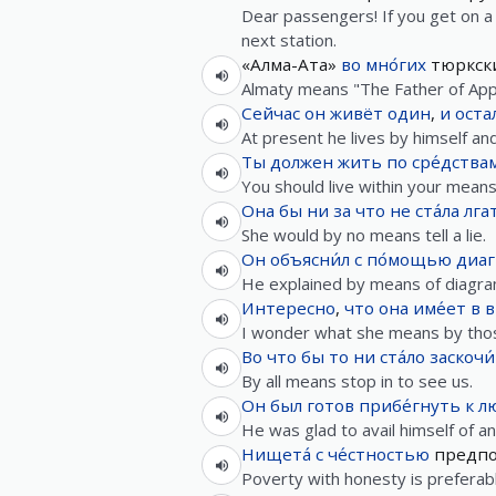
Dear passengers! If you get on a 
next station.
«Алма-Ата»
во
мно́гих
тюркск
Almaty means "The Father of Appl
Сейчас
он
живёт
один
,
и
оста
At present he lives by himself an
Ты
должен
жить
по
сре́дства
You should live within your means
Она
бы
ни за что
не
ста́ла
лга
She would by no means tell a lie.
Он
объясни́л
с
по́мощью
диаг
He explained by means of diagra
Интересно
,
что
она
име́ет
в
в
I wonder what she means by tho
Во
что
бы
то
ни
ста́ло
заскочи́
By all means stop in to see us.
Он
был
готов
прибе́гнуть
к
л
He was glad to avail himself of an
Нищета́
с
че́стностью
предпо
Poverty with honesty is preferab