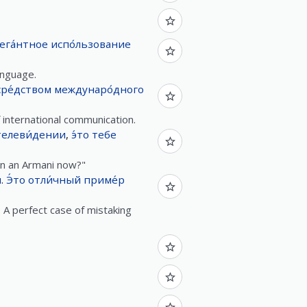
ега́нтное
испо́льзование
anguage.
сре́дством
междунаро́дного
 international communication.
телеви́дении
,
э́то
тебе
 in an Armani now?"
́
.
Э́то
отли́чный
приме́р
 A perfect case of mistaking