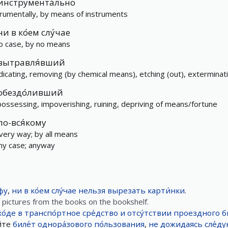
инструмента́льно
trumentally, by means of instruments
ни в ко́ем слу́чае
no case, by no means
вытравля́вший
dicating, removing (by chemical means), etching (out), exterminat
обездо́ливший
possessing, impoverishing, ruining, depriving of means/fortune
по-вся́кому
every way; by all means
any case; anyway
фу
,
ни в ко́ем слу́чае
нельзя
вырезать
карти́нки
.
pictures from the books on the bookshelf.
хо́де
в
транспо́ртное
сре́дство
и
отсу́тствии
проездного
б
йте
биле́т
однора́зового
по́льзования
,
не
дожидаясь
сле́д