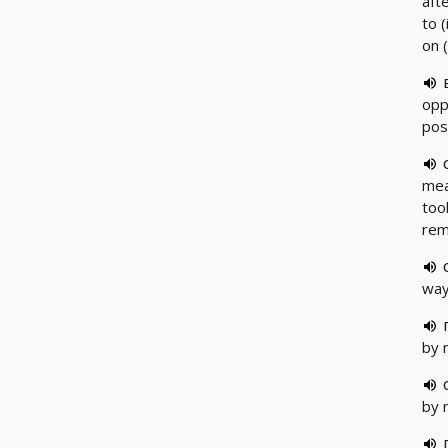
aft
to (
on 
opp
poss
mea
too
rem
way
by 
by 