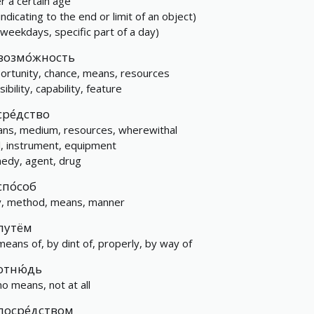
er a certain age
indicating to the end or limit of an object)
(weekdays, specific part of a day)
возмо́жность
ortunity, chance, means, resources
ibility, capability, feature
сре́дство
ns, medium, resources, wherewithal
l, instrument, equipment
edy, agent, drug
спо́соб
, method, means, manner
путём
means of, by dint of, properly, by way of
отню́дь
no means, not at all
посре́дством