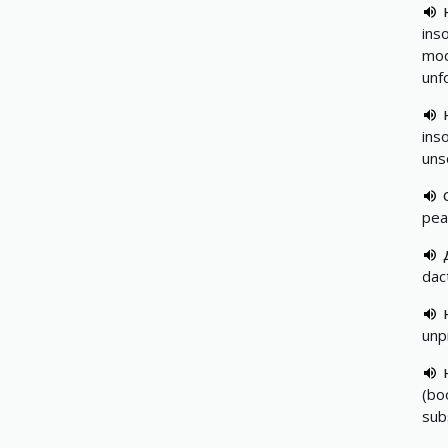
inso
mod
unf
ins
uns
pea
dac
unp
(bo
sub