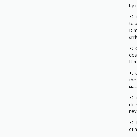
by 
to a
It m
arr
des
It 
the
мас
doe
nev
of 